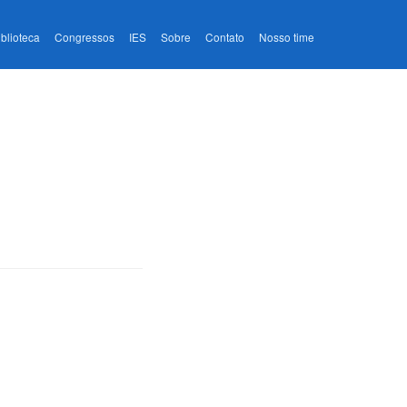
iblioteca
Congressos
IES
Sobre
Contato
Nosso time