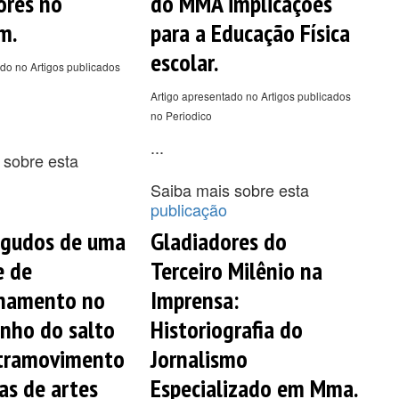
ores no
do MMA implicações
m.
para a Educação Física
escolar.
do no Artigos publicados
Artigo apresentado no Artigos publicados
no Periodico
...
 sobre esta
Saiba mais sobre esta
publicação
agudos de uma
Gladiadores do
e de
Terceiro Milênio na
onamento no
Imprensa:
nho do salto
Historiografia do
tramovimento
Jornalismo
as de artes
Especializado em Mma.