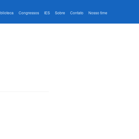
iblioteca
Congressos
IES
Sobre
Contato
Nosso time