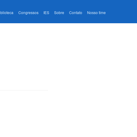
iblioteca
Congressos
IES
Sobre
Contato
Nosso time