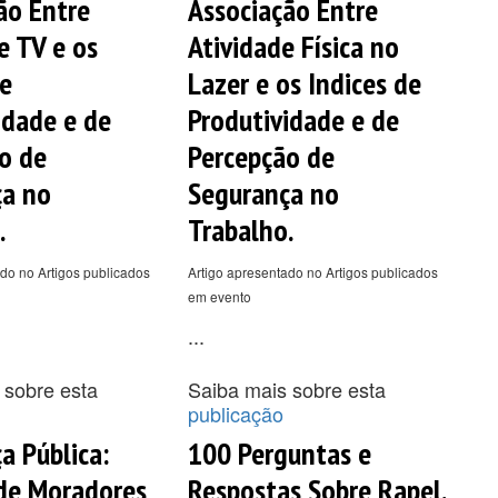
ão Entre
Associação Entre
 TV e os
Atividade Física no
de
Lazer e os Indices de
idade e de
Produtividade e de
o de
Percepção de
ça no
Segurança no
.
Trabalho.
do no Artigos publicados
Artigo apresentado no Artigos publicados
em evento
...
 sobre esta
Saiba mais sobre esta
publicação
a Pública:
100 Perguntas e
de Moradores
Respostas Sobre Rapel.