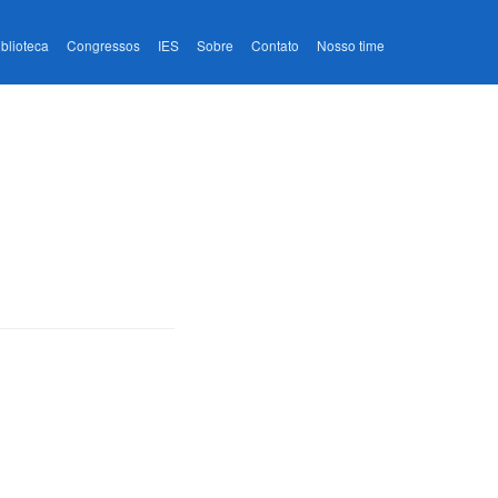
iblioteca
Congressos
IES
Sobre
Contato
Nosso time