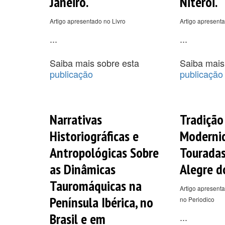
Janeiro.
Niterói.
Artigo apresentado no Livro
Artigo apresenta
...
...
Saiba mais sobre esta
Saiba mais
publicação
publicação
Narrativas
Tradição
Historiográficas e
Modernid
Antropológicas Sobre
Touradas
as Dinâmicas
Alegre d
Tauromáquicas na
Artigo apresenta
Península Ibérica, no
no Periodico
Brasil e em
...