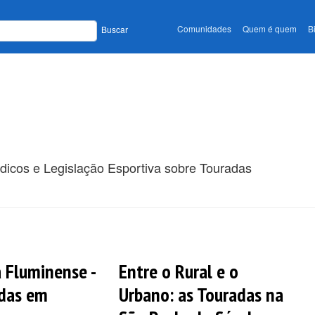
Comunidades
Quem é quem
B
Buscar
ódicos e Legislação Esportiva sobre Touradas
a Fluminense -
Entre o Rural e o
adas em
Urbano: as Touradas na