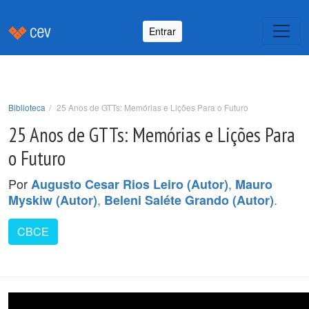
Entrar
Biblioteca
25 Anos de GTTs: Memórias e Lições Para o Futuro
25 Anos de GTTs: Memórias e Lições Para
o Futuro
Por
,
Augusto Cesar Rios Leiro (Autor)
Mauro
,
.
Myskiw (Autor)
Beleni Saléte Grando (Autor)
CBCE