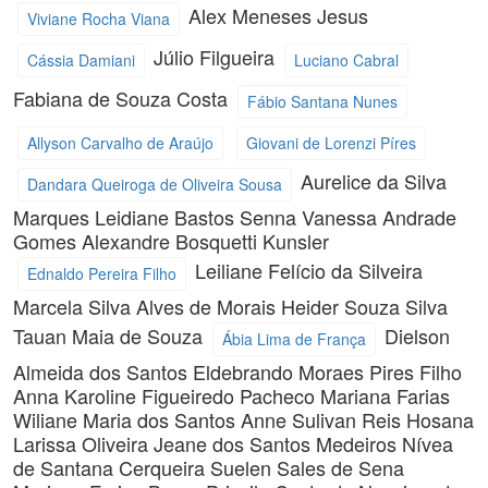
Alex Meneses Jesus
Viviane Rocha Viana
Júlio Filgueira
Cássia Damiani
Luciano Cabral
Fabiana de Souza Costa
Fábio Santana Nunes
Allyson Carvalho de Araújo
Giovani de Lorenzi Píres
Aurelice da Silva
Dandara Queiroga de Oliveira Sousa
Marques
Leidiane Bastos Senna
Vanessa Andrade
Gomes
Alexandre Bosquetti Kunsler
Leiliane Felício da Silveira
Ednaldo Pereira Filho
Marcela Silva Alves de Morais
Heider Souza Silva
Tauan Maia de Souza
Dielson
Ábia Lima de França
Almeida dos Santos
Eldebrando Moraes Pires Filho
Anna Karoline Figueiredo Pacheco
Mariana Farias
Wiliane Maria dos Santos
Anne Sulivan Reis
Hosana
Larissa Oliveira
Jeane dos Santos Medeiros
Nívea
de Santana Cerqueira
Suelen Sales de Sena