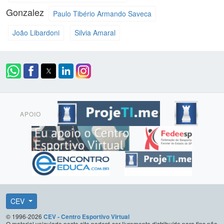
Gonzalez
Paulo Tibério Armando Saveca
João Libardoni
Silvia Amaral
APOIO
CEV
© 1996-2026
CEV - Centro Esportivo Virtual
O material veiculado neste site poderá ser livremente distribuído para fins não