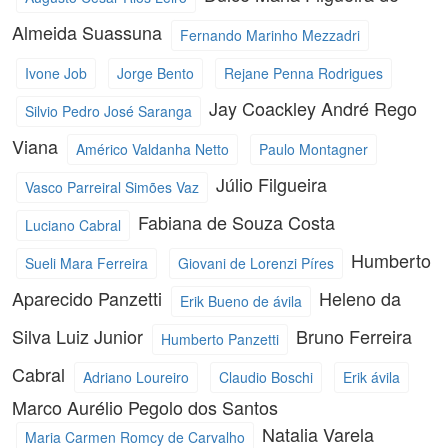
Almeida Suassuna
Fernando Marinho Mezzadri
Ivone Job
Jorge Bento
Rejane Penna Rodrigues
Jay Coackley
André Rego
Silvio Pedro José Saranga
Viana
Américo Valdanha Netto
Paulo Montagner
Júlio Filgueira
Vasco Parreiral Simões Vaz
Fabiana de Souza Costa
Luciano Cabral
Humberto
Sueli Mara Ferreira
Giovani de Lorenzi Píres
Aparecido Panzetti
Heleno da
Erik Bueno de ávila
Silva Luiz Junior
Bruno Ferreira
Humberto Panzetti
Cabral
Adriano Loureiro
Claudio Boschi
Erik ávila
Marco Aurélio Pegolo dos Santos
Natalia Varela
Maria Carmen Romcy de Carvalho