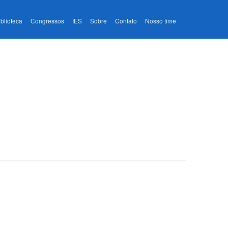
iblioteca
Congressos
IES
Sobre
Contato
Nosso time