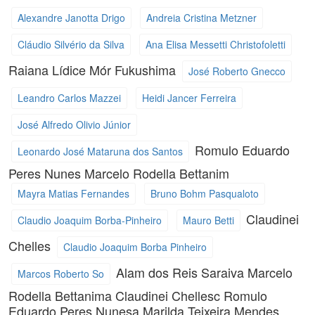
Alexandre Janotta Drigo
Andreia Cristina Metzner
Cláudio Silvério da Silva
Ana Elisa Messetti Christofoletti
Raiana Lídice Mór Fukushima
José Roberto Gnecco
Leandro Carlos Mazzei
Heidi Jancer Ferreira
José Alfredo Olivio Júnior
Romulo Eduardo
Leonardo José Mataruna dos Santos
Peres Nunes
Marcelo Rodella Bettanim
Mayra Matias Fernandes
Bruno Bohm Pasqualoto
Claudinei
Claudio Joaquim Borba-Pinheiro
Mauro Betti
Chelles
Claudio Joaquim Borba Pinheiro
Alam dos Reis Saraiva
Marcelo
Marcos Roberto So
Rodella Bettanima
Claudinei Chellesc
Romulo
Eduardo Peres Nunesa
Marilda Teixeira Mendes