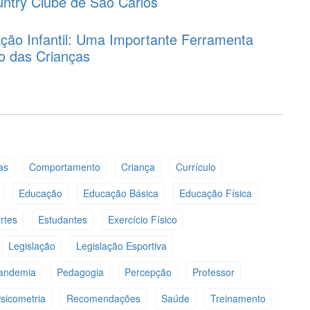
untry Clube de São Carlos
ção Infantil: Uma Importante Ferramenta
o das Crianças
as
Comportamento
Criança
Currículo
Educação
Educação Básica
Educação Física
rtes
Estudantes
Exercício Físico
Legislação
Legislação Esportiva
andemia
Pedagogia
Percepção
Professor
sicometria
Recomendações
Saúde
Treinamento