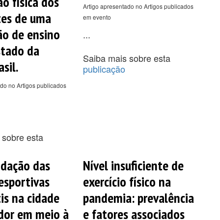
o física dos
Artigo apresentado no Artigos publicados
tes de uma
em evento
ção de ensino
...
stado da
Saiba mais sobre esta
asil.
publicação
do no Artigos publicados
 sobre esta
idação das
Nível insuficiente de
 esportivas
exercício físico na
is na cidade
pandemia: prevalência
dor em meio à
e fatores associados