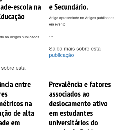
dade-escola na
e Secundário.
Educação
Artigo apresentado no Artigos publicados
em evento
...
do no Artigos publicados
Saiba mais sobre esta
publicação
 sobre esta
ncia entre
Prevalência e fatores
res
associados ao
étricos na
deslocamento ativo
ação de alta
em estudantes
dade em
universitários do