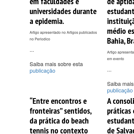
em faculdades e
de aptidã
universidades durante
estudan
a epidemia.
institui
médio e
Artigo apresentado no Artigos publicados
Bahia, Br
no Periodico
...
Artigo apresenta
em evento
Saiba mais sobre esta
...
publicação
Saiba mais
publicação
“Entre encontros e
A consol
fronteiras” sentidos,
práticas
da prática do beach
estudant
tennis no contexto
de Salva