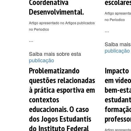
Coordenativa
escolares
Desenvolvimental.
Artigo apresenta
no Periodico
Artigo apresentado no Artigos publicados
...
no Periodico
...
Saiba mais
publicação
Saiba mais sobre esta
publicação
Problematizando
Impacto 
questões relacionadas
em vídeo
à prática esportiva em
bem-esta
contextos
estudant
educacionais. O caso
formaçã
dos Jogos Estudantis
professo
do Instituto Federal
Artigo apresenta