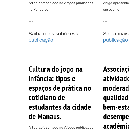
Artigo apresentado no Artigos publicados
Artigo apresenta
no Periodico
em evento
...
...
Saiba mais sobre esta
Saiba mais
publicação
publicação
Cultura do jogo na
Associaç
infância: tipos e
atividade
espaços de prática no
moderada
cotidiano de
qualidad
estudantes da cidade
bem-esta
de Manaus.
desemp
acadêmi
Artigo apresentado no Artigos publicados