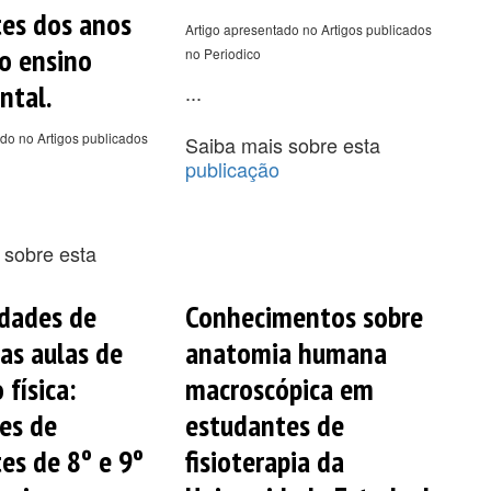
es dos anos
Artigo apresentado no Artigos publicados
do ensino
no Periodico
ntal.
...
do no Artigos publicados
Saiba mais sobre esta
publicação
 sobre esta
dades de
Conhecimentos sobre
as aulas de
anatomia humana
física:
macroscópica em
es de
estudantes de
es de 8º e 9º
fisioterapia da