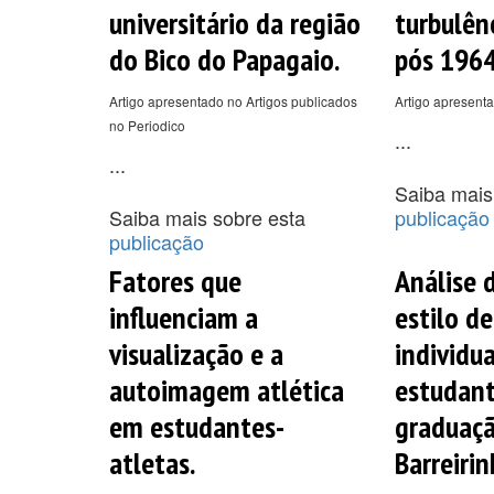
universitário da região
turbulênc
do Bico do Papagaio.
pós 1964
Artigo apresentado no Artigos publicados
Artigo apresenta
no Periodico
...
...
Saiba mais
Saiba mais sobre esta
publicação
publicação
Fatores que
Análise d
influenciam a
estilo de
visualização e a
individu
autoimagem atlética
estudant
em estudantes-
graduaç
atletas.
Barreirin