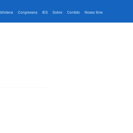
iblioteca
Congressos
IES
Sobre
Contato
Nosso time