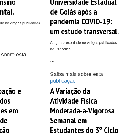
nsino
Universidade Estadual
ntal.
de Goiás após a
pandemia COVID-19:
do no Artigos publicados
um estudo transversal.
Artigo apresentado no Artigos publicados
no Periodico
 sobre esta
...
Saiba mais sobre esta
publicação
ipação e
A Variação da
 dos
Atividade Física
tes em
Moderada-a-Vigorosa
 de
Semanal em
ção
Estudantes do 3º Ciclo