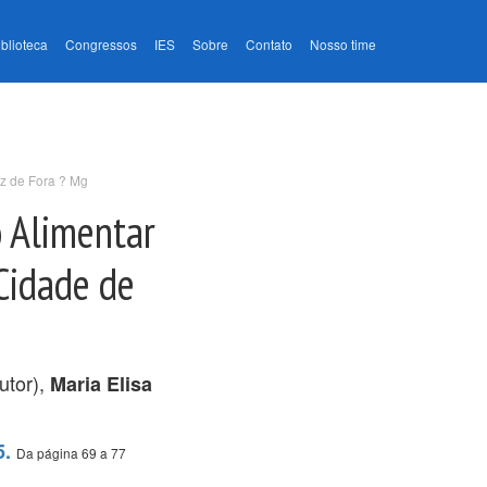
iblioteca
Congressos
IES
Sobre
Contato
Nosso time
z de Fora ? Mg
 Alimentar
Cidade de
utor),
Maria Elisa
5.
Da página 69 a 77