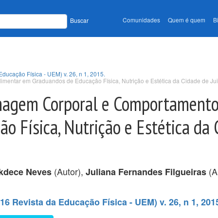
Comunidades
Quem é quem
B
Buscar
Educação Física - UEM) v. 26, n 1, 2015.
mentar em Graduandos de Educação Física, Nutrição e Estética da Cidade de Jui
Imagem Corporal e Comportamento
 Física, Nutrição e Estética da 
(Autor),
(A
kdece Neves
Juliana Fernandes Filgueiras
16 Revista da Educação Física - UEM) v. 26, n 1, 201