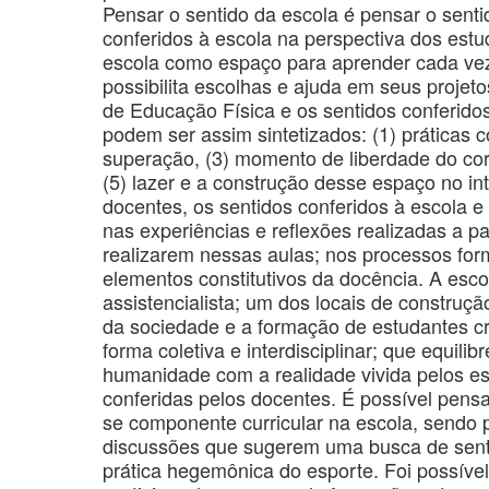
Pensar o sentido da escola é pensar o senti
conferidos à escola na perspectiva dos est
escola como espaço para aprender cada vez 
possibilita escolhas e ajuda em seus projet
de Educação Física e os sentidos conferido
podem ser assim sintetizados: (1) práticas co
superação, (3) momento de liberdade do corp
(5) lazer e a construção desse espaço no in
docentes, os sentidos conferidos à escola e
nas experiências e reflexões realizadas a pa
realizarem nessas aulas; nos processos form
elementos constitutivos da docência. A esc
assistencialista; um dos locais de construç
da sociedade e a formação de estudantes crít
forma coletiva e interdisciplinar; que equil
humanidade com a realidade vivida pelos es
conferidas pelos docentes. É possível pens
se componente curricular na escola, sendo
discussões que sugerem uma busca de sentid
prática hegemônica do esporte. Foi possíve