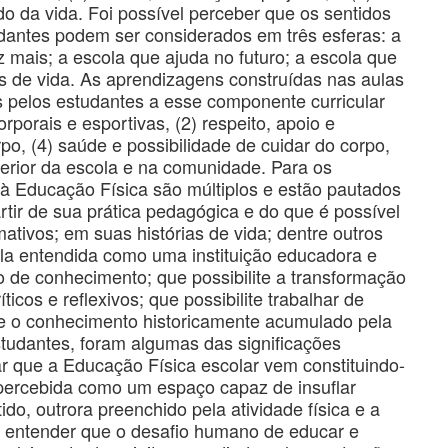
do da vida. Foi possível perceber que os sentidos
udantes podem ser considerados em três esferas: a
mais; a escola que ajuda no futuro; a escola que
os de vida. As aprendizagens construídas nas aulas
s pelos estudantes a esse componente curricular
rporais e esportivas, (2) respeito, apoio e
o, (4) saúde e possibilidade de cuidar do corpo,
terior da escola e na comunidade. Para os
 à Educação Física são múltiplos e estão pautados
rtir de sua prática pedagógica e do que é possível
ativos; em suas histórias de vida; dentre outros
ola entendida como uma instituição educadora e
ão de conhecimento; que possibilite a transformação
icos e reflexivos; que possibilite trabalhar de
ibre o conhecimento historicamente acumulado pela
tudantes, foram algumas das significações
ar que a Educação Física escolar vem constituindo-
 percebida como um espaço capaz de insuflar
o, outrora preenchido pela atividade física e a
l entender que o desafio humano de educar e