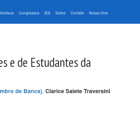
iblioteca
Congressos
IES
Sobre
Contato
Nosso time
es e de Estudantes da
,
embro de Banca)
Clarice Salete Traversini