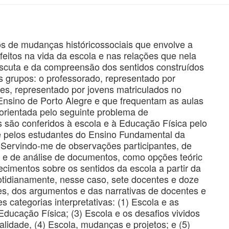
s de mudanças históricossociais que envolve a
eitos na vida da escola e nas relações que nela
escuta e da compreensão dos sentidos construídos
is grupos: o professorado, representado por
es, representado por jovens matriculados no
nsino de Porto Alegre e que frequentam as aulas
 orientada pelo seguinte problema de
s são conferidos à escola e à Educação Física pelo
 pelos estudantes do Ensino Fundamental da
 Servindo-me de observações participantes, de
as e de análise de documentos, como opções teóric
ecimentos sobre os sentidos da escola a partir da
cotidianamente, nesse caso, sete docentes e doze
ões, dos argumentos e das narrativas de docentes e
es categorias interpretativas: (1) Escola e as
ducação Física; (3) Escola e os desafios vividos
alidade, (4) Escola, mudanças e projetos; e (5)