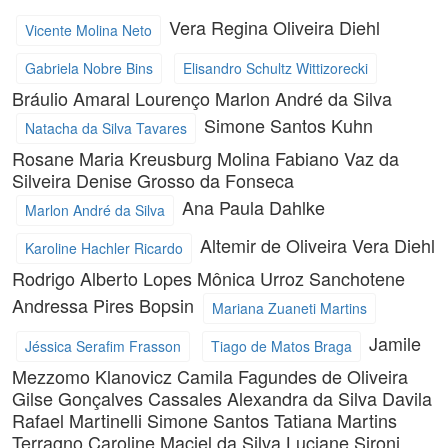
Vera Regina Oliveira Diehl
Vicente Molina Neto
Gabriela Nobre Bins
Elisandro Schultz Wittizorecki
Bráulio Amaral Lourenço
Marlon André da Silva
Simone Santos Kuhn
Natacha da Silva Tavares
Rosane Maria Kreusburg Molina
Fabiano Vaz da
Silveira
Denise Grosso da Fonseca
Ana Paula Dahlke
Marlon André da Silva
Altemir de Oliveira
Vera Diehl
Karoline Hachler Ricardo
Rodrigo Alberto Lopes
Mônica Urroz Sanchotene
Andressa Pires Bopsin
Mariana Zuaneti Martins
Jamile
Jéssica Serafim Frasson
Tiago de Matos Braga
Mezzomo Klanovicz
Camila Fagundes de Oliveira
Gilse Gonçalves Cassales
Alexandra da Silva Davila
Rafael Martinelli
Simone Santos
Tatiana Martins
Terragno
Caroline Maciel da Silva
Luciane Sironi