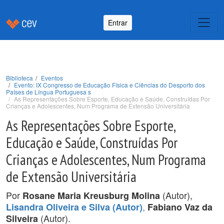
Entrar
Biblioteca
Eventos
Evento: IX Congresso de Educação Física e Ciências do Desporto dos
Países de Língua Portuguesa s
As Representações Sobre Esporte, Educação e Saúde, Construídas Por
Crianças e Adolescentes, Num Programa de Extensão Universitária
As Representações Sobre Esporte,
Educação e Saúde, Construídas Por
Crianças e Adolescentes, Num Programa
de Extensão Universitária
Por
(Autor),
Rosane Maria Kreusburg Molina
,
Lisandra Oliveira e Silva (Autor)
Fabiano Vaz da
(Autor).
Silveira