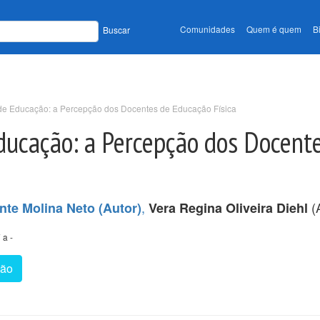
Comunidades
Quem é quem
B
Buscar
s de Educação: a Percepção dos Docentes de Educação Física
Educação: a Percepção dos Docent
,
(A
nte Molina Neto (Autor)
Vera Regina Oliveira Diehl
 a -
tão