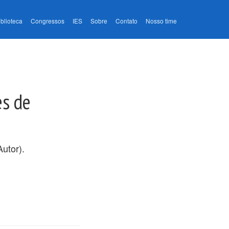
iblioteca
Congressos
IES
Sobre
Contato
Nosso time
es de
utor).