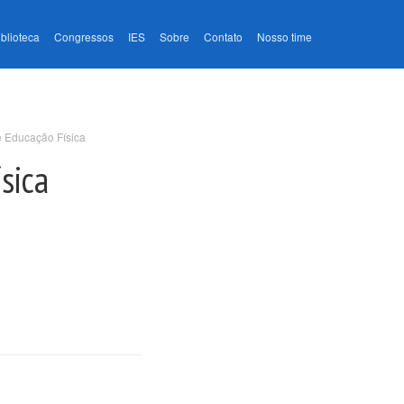
iblioteca
Congressos
IES
Sobre
Contato
Nosso time
de Educação Física
sica