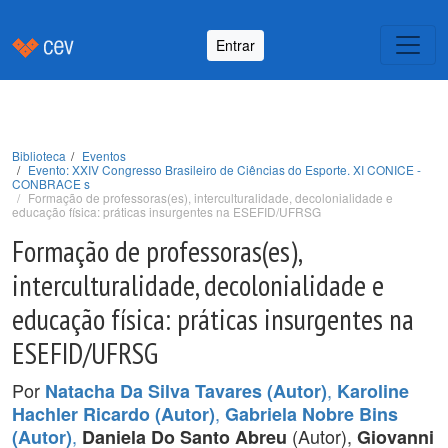
Entrar
Biblioteca
Eventos
Evento: XXIV Congresso Brasileiro de Ciências do Esporte. XI CONICE -
CONBRACE s
Formação de professoras(es), interculturalidade, decolonialidade e
educação física: práticas insurgentes na ESEFID/UFRSG
Formação de professoras(es),
interculturalidade, decolonialidade e
educação física: práticas insurgentes na
ESEFID/UFRSG
Por
,
Natacha Da Silva Tavares (Autor)
Karoline
,
Hachler Ricardo (Autor)
Gabriela Nobre Bins
,
(Autor),
(Autor)
Daniela Do Santo Abreu
Giovanni