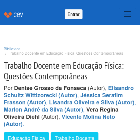
Entrar
Biblioteca
Trabalho Docente em Educação Física: Questões Contemporâneas
Trabalho Docente em Educação Física:
Questões Contemporâneas
Por
(Autor),
Denise Grosso da Fonseca
Elisandro
,
Schultz Wittizorecki (Autor)
Jéssica Serafim
,
,
Frasson (Autor)
Lisandra Oliveira e Silva (Autor)
,
Marlon André da Silva (Autor)
Vera Regina
(Autor),
Oliveira Diehl
Vicente Molina Neto
.
(Autor)
Educação Física
Trabalho Docente