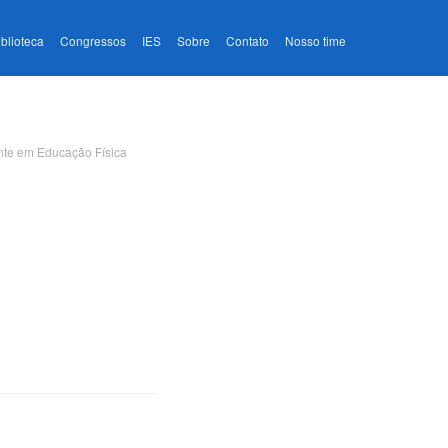
iblioteca
Congressos
IES
Sobre
Contato
Nosso time
nte em Educação Física