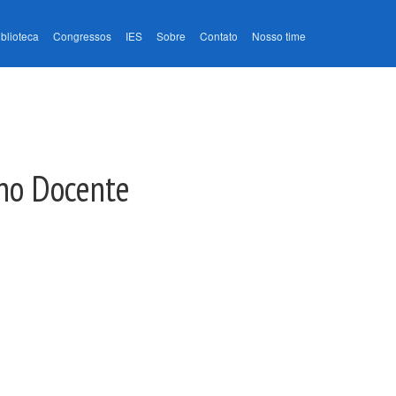
iblioteca
Congressos
IES
Sobre
Contato
Nosso time
lho Docente