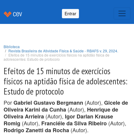
Entrar
Biblioteca
Revista Brasileira de Atividade Física & Saúde - RBAFS v. 29, 2024.
Efeitos de 15 minutos de exercícios físicos na aptidão física de
adolescentes: Estudo de protocolo
Efeitos de 15 minutos de exercícios
físicos na aptidão física de adolescentes:
Estudo de protocolo
Por
(Autor),
Gabriel Gustavo Bergmann
Gicele de
(Autor),
Oliveira Karini da Cunha
Henrique de
(Autor),
Oliveira Arrieira
Igor Darlan Krause
(Autor),
(Autor),
Romig
Franciéle da Silva Ribeiro
(Autor).
Rodrigo Zanetti da Rocha