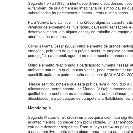
Segundo Feixa (1995) a identidade diferenciada desses tipos
e, também, de sua dimensão imaginária ou simbólica, na qu
subordinadas às percepções e riscos - reais e imaginários.
Para Schwartz e Carnicelli Filho (2006) algumas característ
vivência de experiências inusitadas, causando sensações e
desenvolvimento, em alguns casos, do trabalho em equipe e 
aderência às mesmas.
Como salienta César (2002) outro elemento de grande partici
emoções, pelo fato de que a própria aventura propicia ao prat
percepção, na aprendizagem e no desempenho merecendo at
Outro elemento relacionado à participação humana nessas a
ambiente natural, o qual, muitas vezes, pode representar u
sensibilização e experimentação emocional (MACHADO, 200
Nesse sentido, nota-se que esta prática leva o indivíduo a 
relacionados, como aponta Lee-Manoel (2002): autoconceito 
qualitativos e sentimentos atribuídos a si), autoconfiança (
dificuldades) e a percepção de competência (habilidade real p
Metodologia
Segundo Mattos et al. (2008) uma pesquisa científica signifi
acontecimentos, conhecer com profundidade, utilizar método
estudo e descobrir respostas. Para Minayo (1994) as pesquisa
a pensarem livremente sobre algum tema, objeto ou conceit