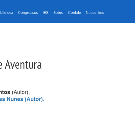
iblioteca
Congressos
IES
Sobre
Contato
Nosso time
e Aventura
(Autor),
ntos
.
es Nunes (Autor)