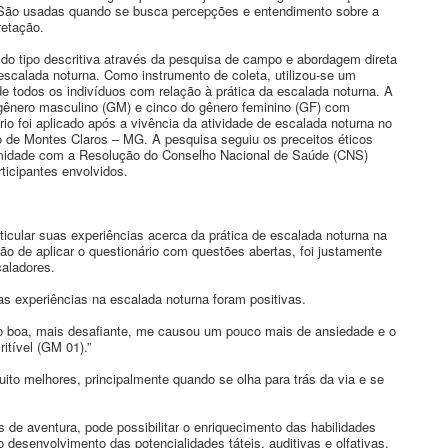
 São usadas quando se busca percepções e entendimento sobre a
retação.
 do tipo descritiva através da pesquisa de campo e abordagem direta
escalada noturna. Como instrumento de coleta, utilizou-se um
 de todos os indivíduos com relação à prática da escalada noturna. A
 gênero masculino (GM) e cinco do gênero feminino (GF) com
io foi aplicado após a vivência da atividade de escalada noturna no
o de Montes Claros – MG. A pesquisa seguiu os preceitos éticos
rmidade com a Resolução do Conselho Nacional de Saúde (CNS)
ticipantes envolvidos.
icular suas experiências acerca da prática de escalada noturna na
o de aplicar o questionário com questões abertas, foi justamente
caladores.
s experiências na escalada noturna foram positivas.
to boa, mais desafiante, me causou um pouco mais de ansiedade e o
ritível (GM 01).”
ito melhores, principalmente quando se olha para trás da via e se
de aventura, pode possibilitar o enriquecimento das habilidades
desenvolvimento das potencialidades táteis, auditivas e olfativas,