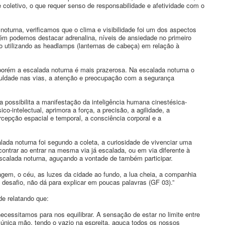
coletivo, o que requer senso de responsabilidade e afetividade com o
noturna, verificamos que o clima e visibilidade foi um dos aspectos
m podemos destacar adrenalina, níveis de ansiedade no primeiro
 utilizando as headlamps (lanternas de cabeça) em relação à
, porém a escalada noturna é mais prazerosa. Na escalada noturna o
ficuldade nas vias, a atenção e preocupação com a segurança
possibilita a manifestação da inteligência humana cinestésica-
co-intelectual, aprimora a força, a precisão, a agilidade, a
ercepção espacial e temporal, a consciência corporal e a
lada noturna foi segundo a coleta, a curiosidade de vivenciar uma
contrar ao entrar na mesma via já escalada, ou em via diferente à
escalada noturna, aguçando a vontade de também participar.
sagem, o céu, as luzes da cidade ao fundo, a lua cheia, a companhia
esafio, não dá para explicar em poucas palavras (GF 03).”
de relatando que:
ecessitamos para nos equilibrar. A sensação de estar no limite entre
nica mão, tendo o vazio na espreita, aguça todos os nossos