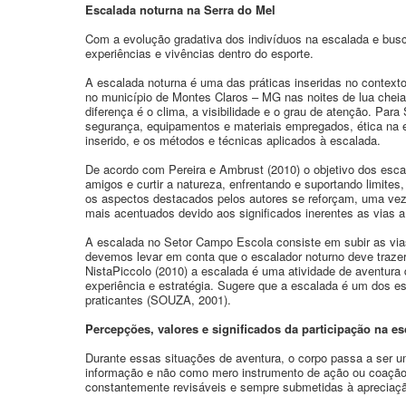
Escalada noturna na Serra do Mel
Com a evolução gradativa dos indivíduos na escalada e bus
experiências e vivências dentro do esporte.
A escalada noturna é uma das práticas inseridas no context
no município de Montes Claros – MG nas noites de lua chei
diferença é o clima, a visibilidade e o grau de atenção. Pa
segurança, equipamentos e materiais empregados, ética na 
inserido, e os métodos e técnicas aplicados à escalada.
De acordo com Pereira e Ambrust (2010) o objetivo dos esca
amigos e curtir a natureza, enfrentando e suportando limites
os aspectos destacados pelos autores se reforçam, uma vez
mais acentuados devido aos significados inerentes as vias a
A escalada no Setor Campo Escola consiste em subir as via
devemos levar em conta que o escalador noturno deve traze
NistaPiccolo (2010) a escalada é uma atividade de aventura qu
experiência e estratégia. Sugere que a escalada é um dos es
praticantes (SOUZA, 2001).
Percepções, valores e significados da participação na e
Durante essas situações de aventura, o corpo passa a ser 
informação e não como mero instrumento de ação ou coação.
constantemente revisáveis e sempre submetidas à apreciaç