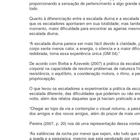
proporcionando a sensação de pertencimento a algo grande e 
todo.
Quanto à diferenciação entre a escalada diurna e a escalada 
que os escaladores apontaram em sua totalidade; mas també
momento, maior dificuldade para encontrar as agarras mesmo
escalada diurna.
“A escalada diurna parece ser mais fácil devido à claridade
corpo sente menos calor, a energia, o silencia e a maior di
redobrada, torna essa experiência única (GM 04).”
De acordo com Borba e Azevedo (2007) a prática da escalada 
corporal na capacidade de resolver problemas de natureza físi
resistência, o equilíbrio, a coordenação motora, o ritmo, a p
propriocepção.
O que levou os escaladores a experimentar a prática da esca
escalada diferente, das dificuldades que poderiam ou não en
noite, além dos relatos daqueles que já haviam praticado a 
“Chegar ao topo da via e contemplar o visual noturno, a pai
dos amigos e dos novos amigos, além do prazer de mais um d
Pereira (2007, p. 20) nos dá uma representação dessa vonta
“As saliências da rocha por menor que sejam, são tudo que n
a queda e a segurança, mesmo que seja pendurado por uma ú