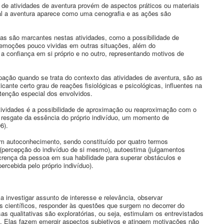
 de atividades de aventura provém de aspectos práticos ou materiais
al a aventura aparece como uma cenografia e as ações são
icas são marcantes nestas atividades, como a possibilidade de
 emoções pouco vividas em outras situações, além do
a confiança em si próprio e no outro, representando motivos de
pação quando se trata do contexto das atividades de aventura, são as
icante certo grau de reações fisiológicas e psicológicas, influentes na
enção especial dos envolvidos.
tividades é a possibilidade de aproximação ou reaproximação com o
m resgate da essência do próprio indivíduo, um momento de
6).
um autoconhecimento, sendo constituído por quatro termos
(percepção do indivíduo de si mesmo), autoestima (julgamentos
a crença da pessoa em sua habilidade para superar obstáculos e
ercebida pelo próprio indivíduo).
ca investigar assunto de interesse e relevância, observar
s científicos, responder às questões que surgem no decorrer do
s qualitativas são exploratórias, ou seja, estimulam os entrevistados
o. Elas fazem emergir aspectos subjetivos e atingem motivações não