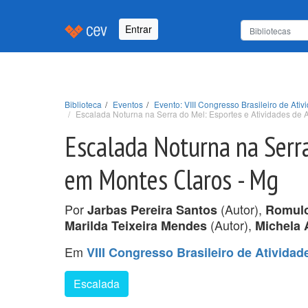
Entrar
Biblioteca
Eventos
Evento: VIII Congresso Brasileiro de Ati
Escalada Noturna na Serra do Mel: Esportes e Atividades de
Escalada Noturna na Serra
em Montes Claros - Mg
Por
(Autor),
Jarbas Pereira Santos
Romulo
(Autor),
Marilda Teixeira Mendes
Michela 
Em
VIII Congresso Brasileiro de Ativida
Escalada