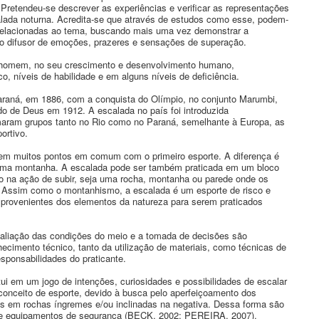
Pretendeu-se descrever as experiências e verificar as representações
calada noturna. Acredita-se que através de estudos como esse, podem-
s relacionadas ao tema, buscando mais uma vez demonstrar a
io difusor de emoções, prazeres e sensações de superação.
o homem, no seu crescimento e desenvolvimento humano,
o, níveis de habilidade e em alguns níveis de deficiência.
Paraná, em 1886, com a conquista do Olímpio, no conjunto Marumbi,
 de Deus em 1912. A escalada no país foi introduzida
rmaram grupos tanto no Rio como no Paraná, semelhante à Europa, as
ortivo.
m muitos pontos em comum com o primeiro esporte. A diferença é
e uma montanha. A escalada pode ser também praticada em um bloco
do na ação de subir, seja uma rocha, montanha ou parede onde os
o. Assim como o montanhismo, a escalada é um esporte de risco e
s provenientes dos elementos da natureza para serem praticados
valiação das condições do meio e a tomada de decisões são
cimento técnico, tanto da utilização de materiais, como técnicas de
ponsabilidades do praticante.
tui em um jogo de intenções, curiosidades e possibilidades de escalar
onceito de esporte, devido à busca pelo aperfeiçoamento dos
s em rochas íngremes e/ou inclinadas na negativa. Dessa forma são
 de equipamentos de segurança (BECK, 2002; PEREIRA, 2007).