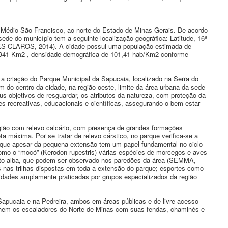
 Médio São Francisco, ao norte do Estado de Minas Gerais. De acordo
ede do município tem a seguinte localização geográfica: Latitude, 16º
NTES CLAROS, 2014). A cidade possui uma população estimada de
68,941 Km2 , densidade demográfica de 101,41 hab/Km2 conforme
a a criação do Parque Municipal da Sapucaia, localizado na Serra do
 do centro da cidade, na região oeste, limite da área urbana da sede
us objetivos de resguardar, os atributos da natureza, com proteção da
des recreativas, educacionais e científicas, assegurando o bem estar
gião com relevo calcário, com presença de grandes formações
a máxima. Por se tratar de relevo cárstico, no parque verifica-se a
 que apesar da pequena extensão tem um papel fundamental no ciclo
omo o “mocó” (Kerodon rupestris) várias espécies de morcegos e aves
yto alba, que podem ser observado nos paredões da área (SEMMA,
s nas trilhas dispostas em toda a extensão do parque; esportes como
idades amplamente praticadas por grupos especializados da região
apucaia e na Pedreira, ambos em áreas públicas e de livre acesso
lhem os escaladores do Norte de Minas com suas fendas, chaminés e