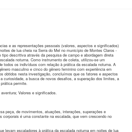
cias e as representações pessoais (valores, aspectos e significados)
oites de lua cheia na Serra do Mel no município de Montes Claros -
 tipo descritiva através da pesquisa de campo e abordagem direta
escalada noturna. Como instrumento de coleta, utilizou-se um
 de todos os indivíduos com relação à prática da escalada noturna. A
 gênero masculino e cinco do gênero feminino com experiência em
s obtidos nesta investigação, concluímos que os fatores e aspectos
a curiosidade, a busca de novos desafios, a superação dos limites, a
prática permite.
 aventura; Valores e significados.
sa peça, de movimentos, atuações, interações, superações e
as corporais é uma constante na escalada, que vem crescendo no
ue levam escaladores à prática da escalada noturna em noites de lua