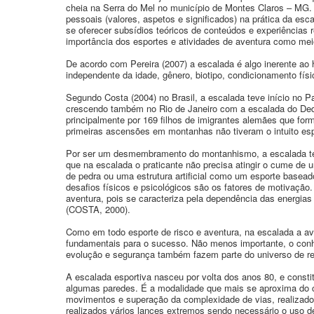
cheia na Serra do Mel no município de Montes Claros – MG. 
pessoais (valores, aspetos e significados) na prática da es
se oferecer subsídios teóricos de conteúdos e experiência
importância dos esportes e atividades de aventura como me
De acordo com Pereira (2007) a escalada é algo inerente a
independente da idade, gênero, biotipo, condicionamento físic
Segundo Costa (2004) no Brasil, a escalada teve início no 
crescendo também no Rio de Janeiro com a escalada do Dedo
principalmente por 169 filhos de imigrantes alemães que fo
primeiras ascensões em montanhas não tiveram o intuito esp
Por ser um desmembramento do montanhismo, a escalada te
que na escalada o praticante não precisa atingir o cume d
de pedra ou uma estrutura artificial como um esporte basea
desafios físicos e psicológicos são os fatores de motivaçã
aventura, pois se caracteriza pela dependência das energia
(COSTA, 2000).
Como em todo esporte de risco e aventura, na escalada a a
fundamentais para o sucesso. Não menos importante, o conhe
evolução e segurança também fazem parte do universo de res
A escalada esportiva nasceu por volta dos anos 80, e consti
algumas paredes. É a modalidade que mais se aproxima do c
movimentos e superação da complexidade de vias, realizado
realizados vários lances extremos sendo necessário o uso