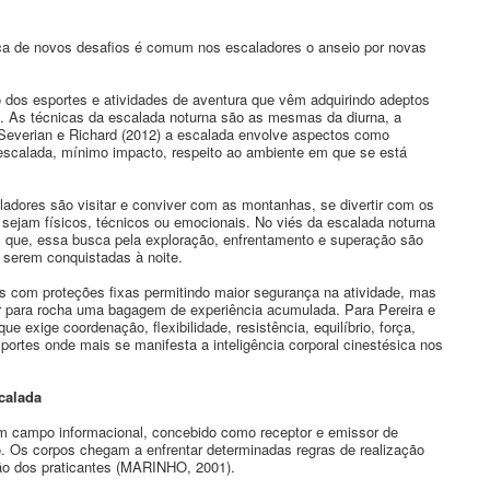
ca de novos desafios é comum nos escaladores o anseio por novas
o dos esportes e atividades de aventura que vêm adquirindo adeptos
a. As técnicas da escalada noturna são as mesmas da diurna, a
ra Severian e Richard (2012) a escalada envolve aspectos como
escalada, mínimo impacto, respeito ao ambiente em que se está
ladores são visitar e conviver com as montanhas, se divertir com os
, sejam físicos, técnicos ou emocionais. No viés da escalada noturna
 que, essa busca pela exploração, enfrentamento e superação são
 serem conquistadas à noite.
s com proteções fixas permitindo maior segurança na atividade, mas
r para rocha uma bagagem de experiência acumulada. Para Pereira e
e exige coordenação, flexibilidade, resistência, equilíbrio, força,
portes onde mais se manifesta a inteligência corporal cinestésica nos
scalada
um campo informacional, concebido como receptor e emissor de
 Os corpos chegam a enfrentar determinadas regras de realização
ão dos praticantes (MARINHO, 2001).