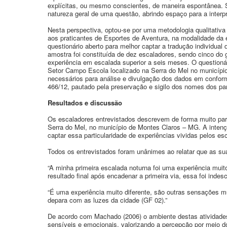
explícitas, ou mesmo conscientes, de maneira espontânea.
natureza geral de uma questão, abrindo espaço para a interp
Nesta perspectiva, optou-se por uma metodologia qualitativa
aos praticantes de Esportes de Aventura, na modalidade da 
questionário aberto para melhor captar a tradução individual
amostra foi constituída de dez escaladores, sendo cinco do
experiência em escalada superior a seis meses. O questionár
Setor Campo Escola localizado na Serra do Mel no municípi
necessários para análise e divulgação dos dados em confo
466/12, pautado pela preservação e sigilo dos nomes dos par
Resultados e discussão
Os escaladores entrevistados descrevem de forma muito part
Serra do Mel, no município de Montes Claros – MG. A intençã
captar essa particularidade de experiências vividas pelos es
Todos os entrevistados foram unânimes ao relatar que as sua
“A minha primeira escalada noturna foi uma experiência mui
resultado final após encadenar a primeira via, essa foi indesc
“É uma experiência muito diferente, são outras sensações mu
depara com as luzes da cidade (GF 02).”
De acordo com Machado (2006) o ambiente destas atividades 
sensíveis e emocionais, valorizando a percepção por meio do 