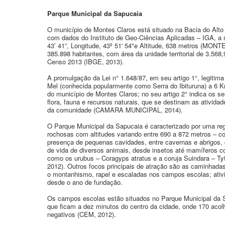
Parque Municipal da Sapucaia
O município de Montes Claros está situado na Bacia do Alto
com dados do Instituto de Geo-Ciências Aplicadas – IGA, a s
43’ 41”, Longitude, 43º 51' 54"e Altitude, 638 metros (MO
385.898 habitantes, com área da unidade territorial de 3.5
Censo 2013 (IBGE, 2013).
A promulgação da Lei n° 1.648/87, em seu artigo 1°, legitim
Mel (conhecida popularmente como Serra do Ibituruna) a 6 Km
do município de Montes Claros; no seu artigo 2° indica os se
flora, fauna e recursos naturais, que se destinam as ativida
da comunidade (CAMARA MUNICIPAL, 2014).
O Parque Municipal da Sapucaia é caracterizado por uma re
rochosas com altitudes variando entre 690 a 872 metros – cot
presença de pequenas cavidades, entre cavernas e abrigos,
de vida de diversos animais, desde insetos até mamíferos c
como os urubus – Coragyps atratus e a coruja Suindara – T
2012). Outros focos principais de atração são as caminhada
o montanhismo, rapel e escaladas nos campos escolas; ativ
desde o ano de fundação.
Os campos escolas estão situados no Parque Municipal da S
que ficam a dez minutos do centro da cidade, onde 170 aco
negativos (CEM, 2012).