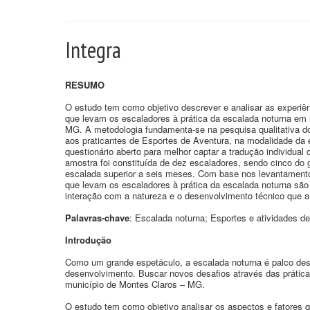
Integra
RESUMO
O estudo tem como objetivo descrever e analisar as experiên
que levam os escaladores à prática da escalada noturna em n
MG. A metodologia fundamenta-se na pesquisa qualitativa do
aos praticantes de Esportes de Aventura, na modalidade da 
questionário aberto para melhor captar a tradução individual
amostra foi constituída de dez escaladores, sendo cinco do
escalada superior a seis meses. Com base nos levantamento
que levam os escaladores à prática da escalada noturna são 
interação com a natureza e o desenvolvimento técnico que a 
Palavras-chave
: Escalada noturna; Esportes e atividades de
Introdução
Como um grande espetáculo, a escalada noturna é palco des
desenvolvimento. Buscar novos desafios através das prátic
município de Montes Claros – MG.
O estudo tem como objetivo analisar os aspectos e fatores q