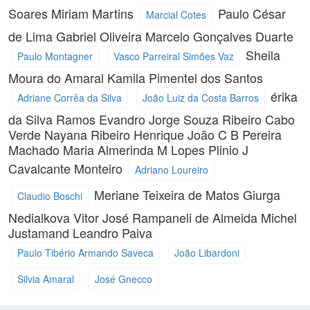
Soares
Miriam Martins
Paulo César
Marcial Cotes
de Lima
Gabriel Oliveira
Marcelo Gonçalves Duarte
Sheila
Paulo Montagner
Vasco Parreiral Simões Vaz
Moura do Amaral
Kamila Pimentel dos Santos
érika
Adriane Corrêa da Silva
João Luiz da Costa Barros
da Silva Ramos
Evandro Jorge Souza Ribeiro Cabo
Verde
Nayana Ribeiro Henrique
João C B Pereira
Machado
Maria Almerinda M Lopes
Plinio J
Cavalcante Monteiro
Adriano Loureiro
Meriane Teixeira de Matos
Giurga
Claudio Boschi
Nedialkova
Vitor José Rampaneli de Almeida
Michel
Justamand
Leandro Paiva
Paulo Tibério Armando Saveca
João Libardoni
Silvia Amaral
José Gnecco