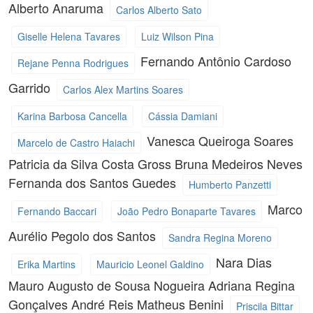
Alberto Anaruma
Carlos Alberto Sato
Giselle Helena Tavares
Luiz Wilson Pina
Fernando Antônio Cardoso
Rejane Penna Rodrigues
Garrido
Carlos Alex Martins Soares
Karina Barbosa Cancella
Cássia Damiani
Vanesca Queiroga Soares
Marcelo de Castro Haiachi
Patricia da Silva Costa Gross
Bruna Medeiros Neves
Fernanda dos Santos Guedes
Humberto Panzetti
Marco
Fernando Baccari
João Pedro Bonaparte Tavares
Aurélio Pegolo dos Santos
Sandra Regina Moreno
Nara Dias
Erika Martins
Mauricio Leonel Galdino
Mauro Augusto de Sousa Nogueira
Adriana Regina
Gonçalves
André Reis
Matheus Benini
Priscila Bittar