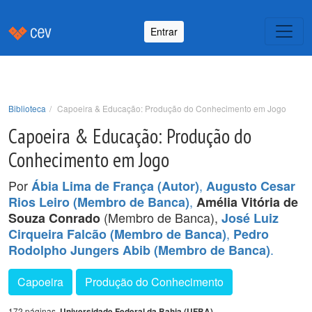
Entrar
Biblioteca
Capoeira & Educação: Produção do Conhecimento em Jogo
Capoeira & Educação: Produção do
Conhecimento em Jogo
Por
,
Ábia Lima de França (Autor)
Augusto Cesar
,
Rios Leiro (Membro de Banca)
Amélia Vitória de
(Membro de Banca),
Souza Conrado
José Luiz
,
Cirqueira Falcão (Membro de Banca)
Pedro
.
Rodolpho Jungers Abib (Membro de Banca)
Capoeira
Produção do Conhecimento
172 páginas,
Universidade Federal da Bahia (UFBA)