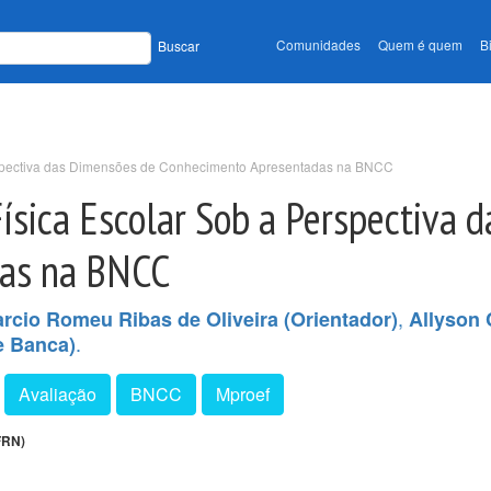
Comunidades
Quem é quem
B
Buscar
rspectiva das Dimensões de Conhecimento Apresentadas na BNCC
ísica Escolar Sob a Perspectiva 
das na BNCC
,
rcio Romeu Ribas de Oliveira (Orientador)
Allyson 
.
e Banca)
Avaliação
BNCC
Mproef
FRN)