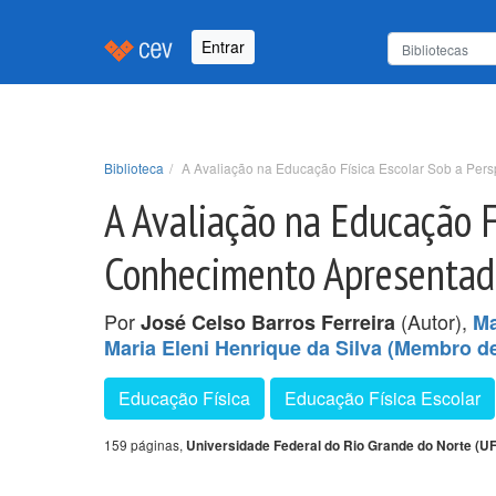
Entrar
Biblioteca
A Avaliação na Educação Física Escolar Sob a Pe
A Avaliação na Educação F
Conhecimento Apresenta
Por
(Autor),
José Celso Barros Ferreira
Ma
Maria Eleni Henrique da Silva (Membro d
Educação Física
Educação Física Escolar
159 páginas,
Universidade Federal do Rio Grande do Norte (U