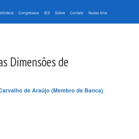
iblioteca
Congressos
IES
Sobre
Contato
Nosso time
das Dimensões de
,
Carvalho de Araújo (Membro de Banca)