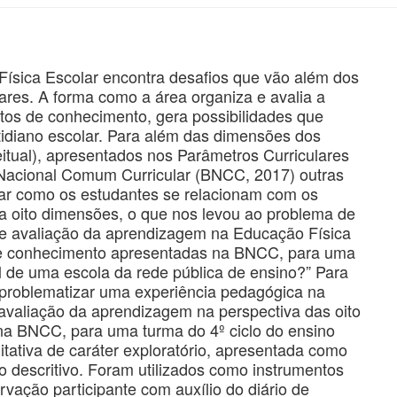
ísica Escolar encontra desafios que vão além dos
res. A forma como a área organiza e avalia a
etos de conhecimento, gera possibilidades que
diano escolar. Para além das dimensões dos
eitual), apresentados nos Parâmetros Curriculares
 Nacional Comum Curricular (BNCC, 2017) outras
ar como os estudantes se relacionam com os
ra oito dimensões, o que nos levou ao problema de
de avaliação da aprendizagem na Educação Física
de conhecimento apresentadas na BNCC, para uma
l de uma escola da rede pública de ensino?” Para
 problematizar uma experiência pedagógica na
 avaliação da aprendizagem na perspectiva das oito
a BNCC, para uma turma do 4º ciclo do ensino
tativa de caráter exploratório, apresentada como
ho descritivo. Foram utilizados como instrumentos
vação participante com auxílio do diário de