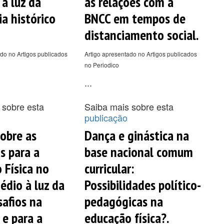
 à luz da
as relações com a
a histórico
BNCC em tempos de
distanciamento social.
do no Artigos publicados
Artigo apresentado no Artigos publicados
no Periodico
...
 sobre esta
Saiba mais sobre esta
publicação
sobre as
Dança e ginástica na
s para a
base nacional comum
 Física no
curricular:
édio à luz da
Possibilidades político-
afios na
pedagógicas na
 e para a
educação física?.