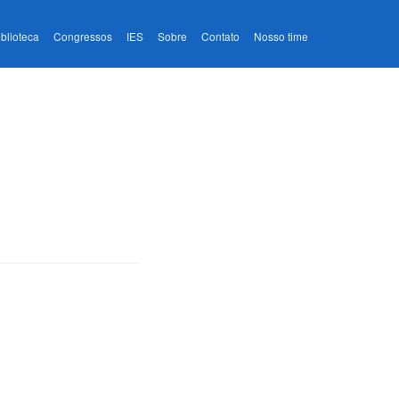
iblioteca
Congressos
IES
Sobre
Contato
Nosso time