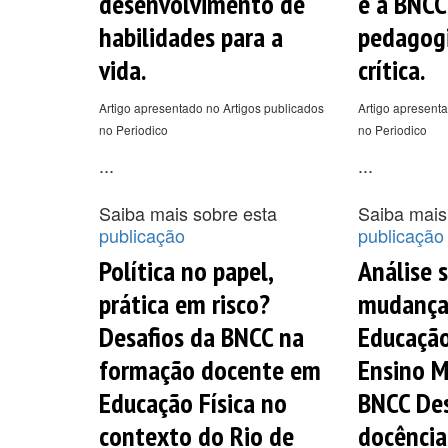
desenvolvimento de
e a BNCC
habilidades para a
pedagogi
vida.
crítica.
Artigo apresentado no Artigos publicados
Artigo apresenta
no Periodico
no Periodico
...
...
Saiba mais sobre esta
Saiba mais
publicação
publicação
Política no papel,
Análise 
prática em risco?
mudança
Desafios da BNCC na
Educação
formação docente em
Ensino M
Educação Física no
BNCC Des
contexto do Rio de
docência