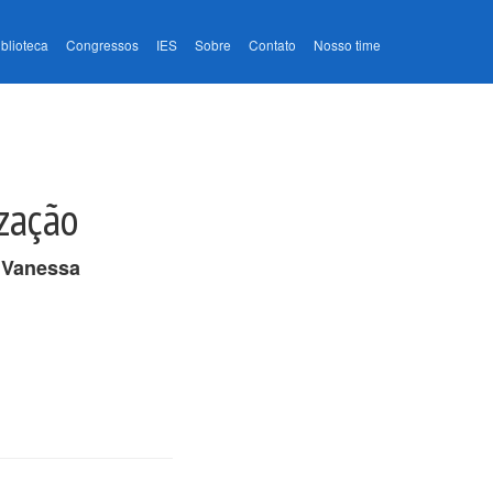
iblioteca
Congressos
IES
Sobre
Contato
Nosso time
ização
,
Vanessa