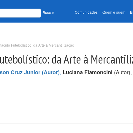
Comunidades
Quem é quem
B
Buscar
áculo Futebolístico: da Arte à Mercantilização
utebolístico: da Arte à Mercantil
,
(Autor)
lson Cruz Junior (Autor)
Luciana Fiamoncini