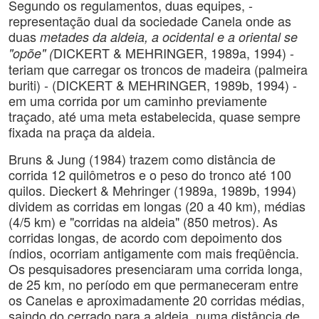
Segundo os regulamentos, duas equipes, -
representação dual da sociedade Canela onde as
duas
metades da aldeia, a ocidental e a oriental se
DICKERT & MEHRINGER, 1989a, 1994) -
"opõe" (
teriam que carregar os troncos de madeira (palmeira
buriti) - (DICKERT & MEHRINGER, 1989b, 1994) -
em uma corrida por um caminho previamente
traçado, até uma meta estabelecida, quase sempre
fixada na praça da aldeia.
Bruns & Jung (1984) trazem como distância de
corrida 12 quilômetros e o peso do tronco até 100
quilos. Dieckert & Mehringer (1989a, 1989b, 1994)
dividem as corridas em longas (20 a 40 km), médias
(4/5 km) e "corridas na aldeia" (850 metros). As
corridas longas, de acordo com depoimento dos
índios, ocorriam antigamente com mais freqüência.
Os pesquisadores presenciaram uma corrida longa,
de 25 km, no período em que permaneceram entre
os Canelas e aproximadamente 20 corridas médias,
saindo do cerrado para a aldeia, numa distância de