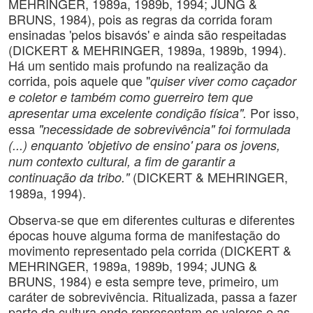
MEHRINGER, 1989a, 1989b, 1994; JUNG &
BRUNS, 1984), pois as regras da corrida foram
ensinadas 'pelos bisavós' e ainda são respeitadas
(DICKERT & MEHRINGER, 1989a, 1989b, 1994).
Há um sentido mais profundo na realização da
corrida, pois aquele que "
quiser viver como caçador
e coletor e também como guerreiro tem que
Por isso,
apresentar uma excelente condição física".
essa
"necessidade de sobrevivência" foi formulada
(...) enquanto 'objetivo de ensino' para os jovens,
num contexto cultural, a fim de garantir a
(DICKERT & MEHRINGER,
continuação da tribo."
1989a
, 1994).
Observa-se que em diferentes culturas e diferentes
épocas houve alguma forma de manifestação do
movimento representado pela corrida (DICKERT &
MEHRINGER, 1989a, 1989b, 1994; JUNG &
BRUNS, 1984) e esta sempre teve, primeiro, um
caráter de sobrevivência. Ritualizada, passa a fazer
parte da cultura onde representam os valores e as