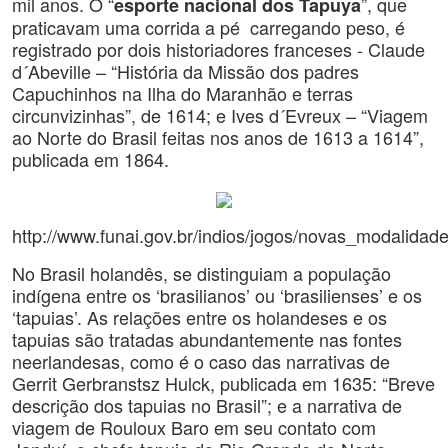
mil anos. O “
”, que
esporte nacional dos Tapuya
praticavam uma corrida a pé carregando peso, é
registrado por dois historiadores franceses - Claude
d´Abeville – “História da Missão dos padres
Capuchinhos na Ilha do Maranhão e terras
circunvizinhas”, de 1614; e Ives d´Evreux – “Viagem
ao Norte do Brasil feitas nos anos de 1613 a 1614”,
publicada em 1864.
http://www.funai.gov.br/indios/jogos/novas_modalida
No Brasil holandês, se distinguiam a população
indígena entre os ‘brasilianos’ ou ‘brasilienses’ e os
‘tapuias’. As relações entre os holandeses e os
tapuias são tratadas abundantemente nas fontes
neerlandesas, como é o caso das narrativas de
Gerrit Gerbranstsz Hulck, publicada em 1635: “Breve
descrição dos tapuias no Brasil”; e a narrativa de
viagem de Rouloux Baro em seu contato com