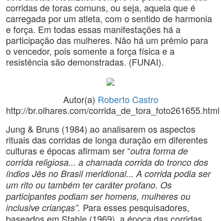
corridas de toras comuns, ou seja, aquela que é
carregada por um atleta, com o sentido de harmonia
e força. Em todas essas manifestações há a
participação das mulheres. Não há um prêmio para
o vencedor, pois somente a força física e a
resistência são demonstradas.
(FUNAI).
Autor(a)
Roberto Castro
http://br.olhares.com/corrida_de_tora_foto261655.html
Jung & Bruns (1984) ao analisarem os aspectos
rituais das corridas de longa duração em diferentes
culturas e épocas afirmam ser “
outra forma de
corrida religiosa... a chamada corrida do tronco dos
índios Jês no Brasil meridional... A corrida podia ser
um rito ou também ter caráter profano. Os
participantes podiam ser homens, mulheres ou
Para esses pesquisadores,
inclusive crianças”.
baseados em Stahle (1969), a época das corridas