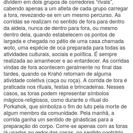
dividem em dois grupos de corredores “rivais”,
cabendo apenas a um atleta de cada grupo carregar
a tora, revezando-se em um mesmo percurso. As
corridas se realizam no sentido de fora para dentro
da aldeia, nunca de dentro para fora, ou mesmo
dentro dela, quando estabelecem os pontos de
largada e chegada no pátio de uma casa chamada
woto, uma espécie de oca preparada para todas as
atividades culturais, sociais e política. É sempre
realizada ao amanhecer e ao entardecer. As corridas
vindas de fora acontecem geralmente no final das
tardes, quando os Krahô retornam de alguma
atividade coletiva (caça ou roça). A corrida de tora é
praticada nos rituais, festas e brincadeiras. Nesses
casos, as toras podem representar símbolos
mágicos-religiosos, como durante o ritual do
Porkahok, que simboliza o fim do luto pela morte de
algum membro da comunidade. Pela manhã, a
corrida ganha um sentido de ginásticas para a
preparação do corpo. Corre-se apenas com as toras
já usadas ao redor das casas, no sentido contrário