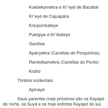
Kukóekamekra e Kr˜eyé de Bacabal
Kr˜eyé de Cajuapára
Kre/púmkateye
Pukópye e Kr˜ikateye
Gaviões
Apányekra (Canellas de Porquinhos)
Ramkókamekra (Canellas do Ponto)
Krahó
Timbira ocidentais:
Apinayé
Seus parentes mais próximos são os Kayapó
do norte, os Suyá e os hoje extintos Kayapó do sul.