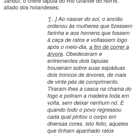
Janduí, o chefe tapuia do Rio Grande do Norte,
aliado dos holandeses:
“[...] Ao nascer do sol, o ancião
ordenou às mulheres que fizessem
farinha e aos homens que fossem
à caça de ratos e voltassem logo
após o meio-dia,
a fim de correr a
árvore
. Obedeceram e
entrementes dois tapuias
trouxeram sobre suas espáduas
dois troncos de árvores, de mais
de vinte pés de comprimento.
Tiraram-lhes a casca na chama do
fogo e poliram a madeira toda em
volta, sem deixar nenhum nó. E
quando todo o povo regressou
cada qual pintou o corpo em
diversas cores. Isto feito, aqueles
que tinham apanhado ratos