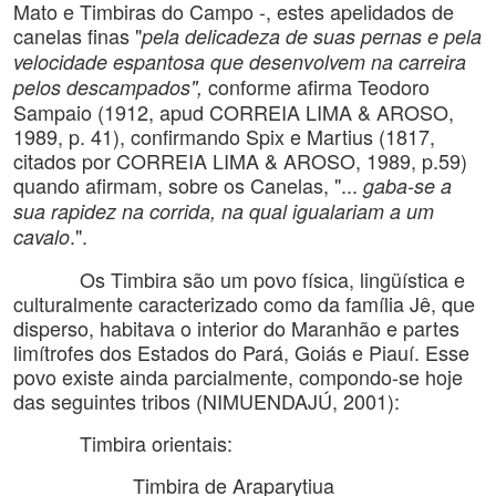
Mato e Timbiras do Campo -, estes apelidados de
canelas finas "
pela delicadeza de suas pernas e pela
velocidade espantosa que desenvolvem na carreira
conforme afirma Teodoro
pelos descampados",
Sampaio (1912, apud CORREIA LIMA & AROSO,
1989, p. 41), confirmando Spix e Martius (1817,
citados por CORREIA LIMA & AROSO, 1989, p.59)
quando afirmam, sobre os Canelas, "...
gaba-se a
sua rapidez na corrida, na qual igualariam a um
.".
cavalo
Os Timbira são um povo física, lingüística e
culturalmente caracterizado como da família Jê, que
disperso, habitava o interior do Maranhão e partes
limítrofes dos Estados do Pará, Goiás e Piauí. Esse
povo existe ainda parcialmente, compondo-se hoje
das seguintes tribos (NIMUENDAJÚ, 2001):
Timbira orientais:
Timbira de Araparytiua