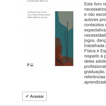
Este livro 
necessários
e não escol
autores pro
conteúdos 
expectativa
necessidade
jogos, danç
trabalhada
Física e Es
respeito à 
deles adol
profissiona
graduação, 
referências
aprendizad
Acessar