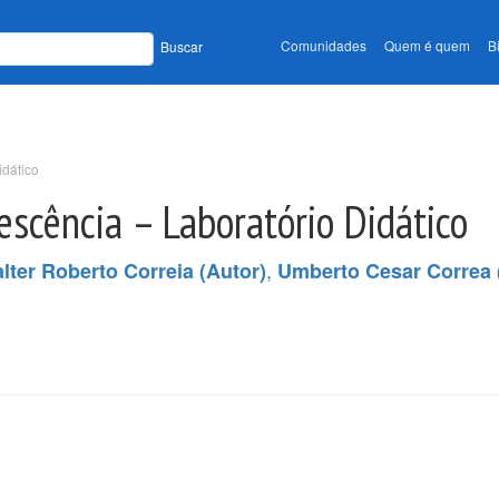
Comunidades
Quem é quem
B
Buscar
idático
escência – Laboratório Didático
,
lter Roberto Correia (Autor)
Umberto Cesar Correa 