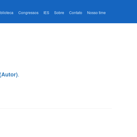
iblioteca
Congressos
IES
Sobre
Contato
Nosso time
.
(Autor)