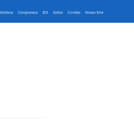
iblioteca
Congressos
IES
Sobre
Contato
Nosso time