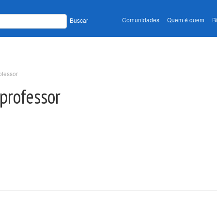
Comunidades
Quem é quem
B
Buscar
ofessor
 professor