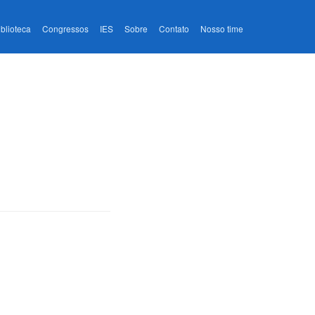
iblioteca
Congressos
IES
Sobre
Contato
Nosso time