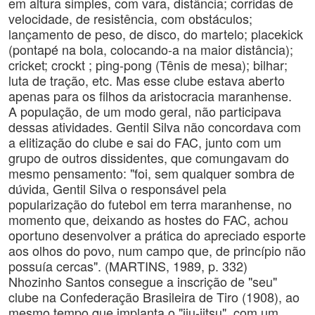
em altura simples, com vara, distância; corridas de
velocidade, de resistência, com obstáculos;
lançamento de peso, de disco, do martelo; placekick
(pontapé na bola, colocando-a na maior distância);
cricket; crockt ; ping-pong (Tênis de mesa); bilhar;
luta de tração, etc. Mas esse clube estava aberto
apenas para os filhos da aristocracia maranhense.
A população, de um modo geral, não participava
dessas atividades. Gentil Silva não concordava com
a elitização do clube e sai do FAC, junto com um
grupo de outros dissidentes, que comungavam do
mesmo pensamento: "foi, sem qualquer sombra de
dúvida, Gentil Silva o responsável pela
popularização do futebol em terra maranhense, no
momento que, deixando as hostes do FAC, achou
oportuno desenvolver a prática do apreciado esporte
aos olhos do povo, num campo que, de princípio não
possuía cercas". (MARTINS, 1989, p. 332)
Nhozinho Santos consegue a inscrição de "seu"
clube na Confederação Brasileira de Tiro (1908), ao
mesmo tempo que implanta o "jiu-jitsu", com um