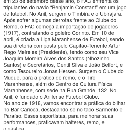
em 23 de setembro desse ano, o FAC enfrenta os
tripulantes do navio “Benjamin Constant” em um jogo
de futebol. No Anil, surgem o Timbira e o Ubirajara.
Após sofrer algumas derrotas frente ao Clube do
Remo, o FAC começa a importação de jogadores
(1917), contratando o goleiro Corinto. Em 10 de
abril, é criada a Liga Maranhense de Futebol, sendo
sua diretoria composta pelo Capitão-Tenente Artur
Rego Meireles (Presidente), tendo como seu Vice
Joaquim Moreira Alves dos Santos (Nhozinho
Santos) e Secretários, Gentil Silva e João Belfort, e
como Tesoureiro Jonas Hersen. Surgem o Clube do
Muque, para a prática do remo, e o Tiro
Maranhense, além do Centro de Cultura Física
Maranhense, com sede na Rua Grande, 132. No
Anil, é fundado o Anilense Futebol Clube.
No ano de 1918, vamos encontrar a prática do bilhar
no Bar Carioca, destacando-se no taco Sarmento e
Paraíso. Esses esportistas, para melhorar suas
performances, praticavam halteres, remo, e
ginástica.