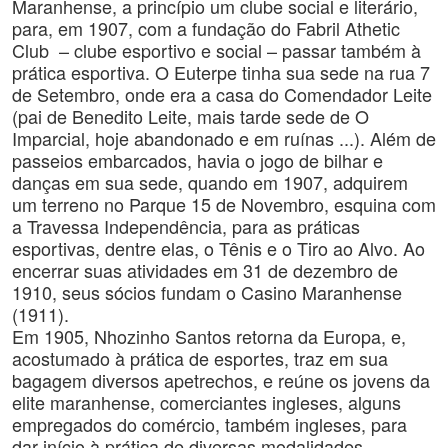
Maranhense, a princípio um clube social e literário,
para, em 1907, com a fundação do Fabril Athetic
Club – clube esportivo e social – passar também à
prática esportiva. O Euterpe tinha sua sede na rua 7
de Setembro, onde era a casa do Comendador Leite
(pai de Benedito Leite, mais tarde sede de O
Imparcial, hoje abandonado e em ruínas ...). Além de
passeios embarcados, havia o jogo de bilhar e
danças em sua sede, quando em 1907, adquirem
um terreno no Parque 15 de Novembro, esquina com
a Travessa Independência, para as práticas
esportivas, dentre elas, o Tênis e o Tiro ao Alvo. Ao
encerrar suas atividades em 31 de dezembro de
1910, seus sócios fundam o Casino Maranhense
(1911).
Em 1905, Nhozinho Santos retorna da Europa, e,
acostumado à prática de esportes, traz em sua
bagagem diversos apetrechos, e reúne os jovens da
elite maranhense, comerciantes ingleses, alguns
empregados do comércio, também ingleses, para
dar início à prática de diversas modalidades