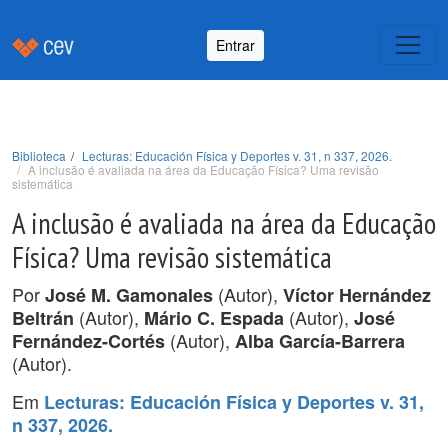
Entrar
Biblioteca
Lecturas: Educación Física y Deportes v. 31, n 337, 2026.
A inclusão é avaliada na área da Educação Física? Uma revisão
sistemática
A inclusão é avaliada na área da Educação
Física? Uma revisão sistemática
Por
(Autor),
José M. Gamonales
Víctor Hernández
(Autor),
(Autor),
Beltrán
Mário C. Espada
José
(Autor),
Fernández-Cortés
Alba García-Barrera
(Autor).
Em
Lecturas: Educación Física y Deportes v. 31,
n 337, 2026.