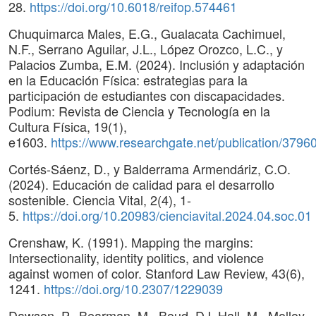
28.
https://doi.org/10.6018/reifop.574461
Chuquimarca Males, E.G., Gualacata Cachimuel,
N.F., Serrano Aguilar, J.L., López Orozco, L.C., y
Palacios Zumba, E.M. (2024). Inclusión y adaptación
en la Educación Física: estrategias para la
participación de estudiantes con discapacidades.
Podium: Revista de Ciencia y Tecnología en la
Cultura Física, 19(1),
e1603.
https://www.researchgate.net/publication/379
Cortés-Sáenz, D., y Balderrama Armendáriz, C.O.
(2024). Educación de calidad para el desarrollo
sostenible. Ciencia Vital, 2(4), 1-
5.
https://doi.org/10.20983/cienciavital.2024.04.soc.01
Crenshaw, K. (1991). Mapping the margins:
Intersectionality, identity politics, and violence
against women of color. Stanford Law Review, 43(6),
1241.
https://doi.org/10.2307/1229039
Dawson, P., Bearman, M., Boud, DJ, Hall, M., Molloy,