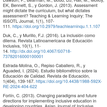
EK, Bennett, S., y Gordon, J. (2013). Assessment
might dictate the curriculum, but what dictates
assessment? Teaching & Learning Inquiry: The
ISSOTL Journal, 1(1), 107-
111.
https://doi.org/10.2979/teachlearninqu.1.1.107
Duk, C., y Murillo, F.J. (2016). La inclusión como
dilema. Revista Latinoamericana de Educación
Inclusiva, 10(1), 11-
14.
http://dx.doi.org/10.4067/S0718-
73782016000100001
Estrada-Molina, O., Repiso Caballero, R., y
Aguaded, I. (2024). Estudio bibliométrico sobre la
Educación de Calidad. Revista de Educación,
1(404), 139-167.
https://doi.org/10.4438/1988-592X-
RE-2024-404-622
Forlín, C. (2013). Changing paradigms and future
directions for implementing inclusive education in
developing countries. Asian Journal of Inclusive