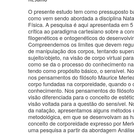
O presente estudo tem como pressuposto bá
como vem sendo abordada a disciplina Nat
Física. A pesquisa é aqui apresentada em 5 
crítica ao paradigma cartesiano sobre a c
filogenéticos e ontogenéticos do desenvolv
Compreendemos os limites que devem regula
de manipulação dos corpos, tentando superar
sujeito/objeto, na visão de corpo virtual p
como se da o processo do conhecimento na 
tendo como propósito básico, o sensível. N
nos pensamentos do filósofo Maurice Merlea
corpo fundadas na corporeidade, quando o c
conhecimento. Nos pensamentos do filósof
visão diferenciada para o conceito de esté
visão voltada para a questão do sensível. N
da natação, apresentamos alguns métodos 
metodológica, em que se desenvolvam as ha
conceito de corporeidade expresso por Merl
uma pesquisa a partir da abordagem Análise