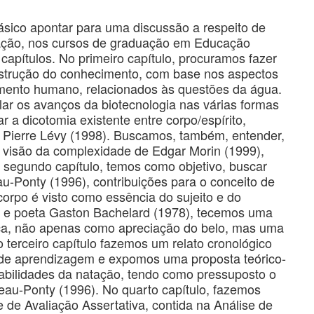
sico apontar para uma discussão a respeito de
ação, nos cursos de graduação em Educação
capítulos. No primeiro capítulo, procuramos fazer
onstrução do conhecimento, com base nos aspectos
imento humano, relacionados às questões da água.
r os avanços da biotecnologia nas várias formas
 a dicotomia existente entre corpo/espírito,
ara Pierre Lévy (1998). Buscamos, também, entender,
visão da complexidade de Edgar Morin (1999),
o segundo capítulo, temos como objetivo, buscar
u-Ponty (1996), contribuições para o conceito de
orpo é visto como essência do sujeito e do
o e poeta Gaston Bachelard (1978), tecemos uma
tica, não apenas como apreciação do belo, mas uma
o terceiro capítulo fazemos um relato cronológico
de aprendizagem e expomos uma proposta teórico-
bilidades da natação, tendo como pressuposto o
eau-Ponty (1996). No quarto capítulo, fazemos
 de Avaliação Assertativa, contida na Análise de