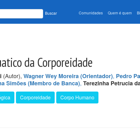
Comunidades
Quem é quem
B
Buscar
atico da Corporeidade
(Autor),
,
i
Wagner Wey Moreira (Orientador)
Pedro P
,
na Simões (Membro de Banca)
Terezinha Petrucia d
ógica
Corporeidade
Corpo Humano