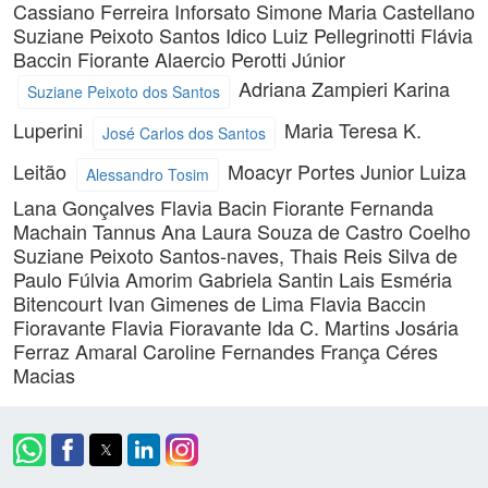
Cassiano Ferreira Inforsato
Simone Maria Castellano
Suziane Peixoto Santos
Idico Luiz Pellegrinotti
Flávia
Baccin Fiorante
Alaercio Perotti Júnior
Adriana Zampieri
Karina
Suziane Peixoto dos Santos
Luperini
Maria Teresa K.
José Carlos dos Santos
Leitão
Moacyr Portes Junior
Luiza
Alessandro Tosim
Lana Gonçalves
Flavia Bacin Fiorante
Fernanda
Machain Tannus
Ana Laura Souza de Castro Coelho
Suziane Peixoto Santos-naves,
Thais Reis Silva de
Paulo
Fúlvia Amorim
Gabriela Santin
Lais Esméria
Bitencourt
Ivan Gimenes de Lima
Flavia Baccin
Fioravante
Flavia Fioravante
Ida C. Martins
Josária
Ferraz Amaral
Caroline Fernandes França
Céres
Macias