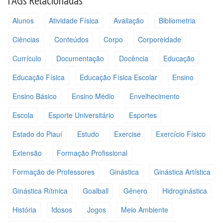
TAGs Relacionadas
Alunos
Atividade Física
Avaliação
Bibliometria
Ciências
Conteúdos
Corpo
Corporeidade
Currículo
Documentação
Docência
Educação
Educação Física
Educação Física Escolar
Ensino
Ensino Básico
Ensino Médio
Envelhecimento
Escola
Esporte Universitário
Esportes
Estado do Piauí
Estudo
Exercise
Exercício Físico
Extensão
Formação Profissional
Formação de Professores
Ginástica
Ginástica Artística
Ginástica Rítmica
Goalball
Gênero
Hidroginástica
História
Idosos
Jogos
Meio Ambiente