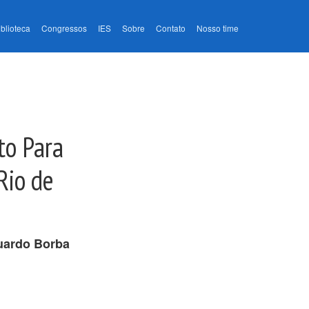
iblioteca
Congressos
IES
Sobre
Contato
Nosso time
to Para
Rio de
uardo Borba