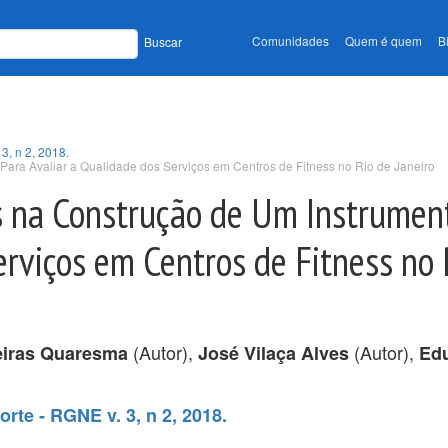
Comunidades
Quem é quem
B
Buscar
3, n 2, 2018.
Para Avaliar a Qualidade dos Serviços em Centros de Fitness no Rio de Janeiro
es na Construção de Um Instrumen
erviços em Centros de Fitness no 
(Autor),
(Autor),
eiras Quaresma
José Vilaça Alves
Ed
rte - RGNE v. 3, n 2, 2018.