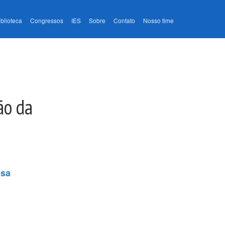
iblioteca
Congressos
IES
Sobre
Contato
Nosso time
ão da
esa