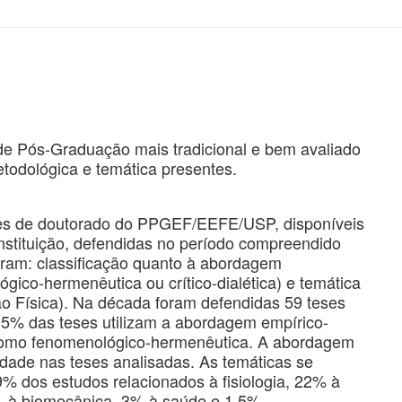
 de Pós-Graduação mais tradicional e bem avaliado
odológica e temática presentes.
eses de doutorado do PPGEF/EEFE/USP, disponíveis
nstituição, defendidas no período compreendido
foram: classificação quanto à abordagem
gico-hermenêutica ou crítico-dialética) e temática
ão Física). Na década foram defendidas 59 teses
5% das teses utilizam a abordagem empírico-
a como fenomenológico-hermenêutica. A abordagem
vidade nas teses analisadas. As temáticas se
 dos estudos relacionados à fisiologia, 22% à
 à biomecânica, 3% à saúde e 1.5%