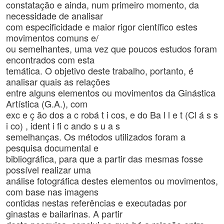
constatação e ainda, num primeiro momento, da
necessidade de analisar
com especificidade e maior rigor científico estes
movimentos comuns e/
ou semelhantes, uma vez que poucos estudos foram
encontrados com esta
temática. O objetivo deste trabalho, portanto, é
analisar quais as relações
entre alguns elementos ou movimentos da Ginástica
Artística (G.A.), com
exc e ç ão dos a c robá t i cos, e do Ba l l e t (Cl á s s
i co) , ident i fi c ando s u a s
semelhanças. Os métodos utilizados foram a
pesquisa documental e
bibliográfica, para que a partir das mesmas fosse
possível realizar uma
análise fotográfica destes elementos ou movimentos,
com base nas imagens
contidas nestas referências e executadas por
ginastas e bailarinas. A partir