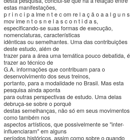
desta pesquisa, conclui-se que há a relação entre
estas manifestações,
p r i n c i p a lme n t e c om re l a ç ã o a a l g u n s
mov ime n t o s n e l a s c o n t i d a s,
especificando-se suas formas de execução,
nomenclaturas, características
idênticas ou semelhantes. Uma das contribuições
deste estudo, além de
trazer para a área uma temática pouco debatida, é
trazer ao técnico de
G.A. informações que contribuam para o
desenvolvimento dos seus treinos,
portanto, para a modalidade no Brasil. Mas esta
pesquisa ainda aponta
para outras perspectivas de estudo. Uma delas
debruça-se sobre o porquê
destas semelhanças, não só em seus movimentos
como também nos
aspectos artísticos, que possivelmente se "inter-
influenciaram" em alguns
períodos históricos, assim como sobre o quando