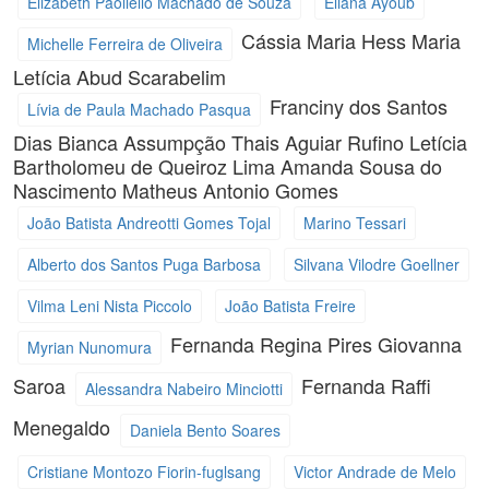
Elizabeth Paoliello Machado de Souza
Eliana Ayoub
Cássia Maria Hess
Maria
Michelle Ferreira de Oliveira
Letícia Abud Scarabelim
Franciny dos Santos
Lívia de Paula Machado Pasqua
Dias
Bianca Assumpção
Thais Aguiar Rufino
Letícia
Bartholomeu de Queiroz Lima
Amanda Sousa do
Nascimento
Matheus Antonio Gomes
João Batista Andreotti Gomes Tojal
Marino Tessari
Alberto dos Santos Puga Barbosa
Silvana Vilodre Goellner
Vilma Leni Nista Piccolo
João Batista Freire
Fernanda Regina Pires
Giovanna
Myrian Nunomura
Saroa
Fernanda Raffi
Alessandra Nabeiro Minciotti
Menegaldo
Daniela Bento Soares
Cristiane Montozo Fiorin-fuglsang
Victor Andrade de Melo