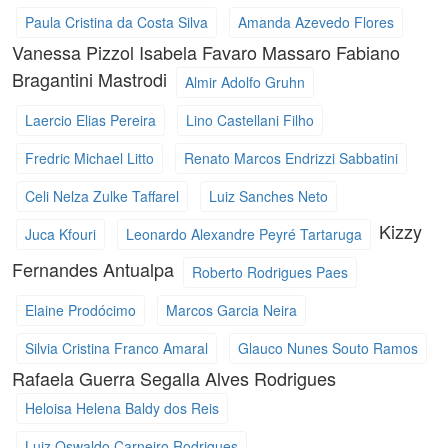
Paula Cristina da Costa Silva
Amanda Azevedo Flores
Vanessa Pizzol
Isabela Favaro Massaro
Fabiano
Bragantini Mastrodi
Almir Adolfo Gruhn
Laercio Elias Pereira
Lino Castellani Filho
Fredric Michael Litto
Renato Marcos Endrizzi Sabbatini
Celi Nelza Zulke Taffarel
Luiz Sanches Neto
Kizzy
Juca Kfouri
Leonardo Alexandre Peyré Tartaruga
Fernandes Antualpa
Roberto Rodrigues Paes
Elaine Prodócimo
Marcos Garcia Neira
Silvia Cristina Franco Amaral
Glauco Nunes Souto Ramos
Rafaela Guerra Segalla Alves Rodrigues
Heloisa Helena Baldy dos Reis
Luiz Oswaldo Carneiro Rodrigues