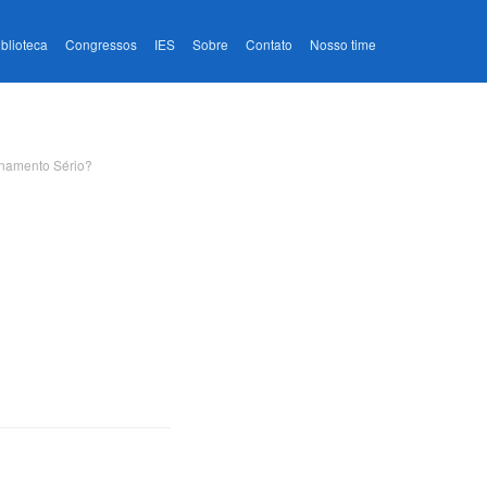
iblioteca
Congressos
IES
Sobre
Contato
Nosso time
namento Sério?