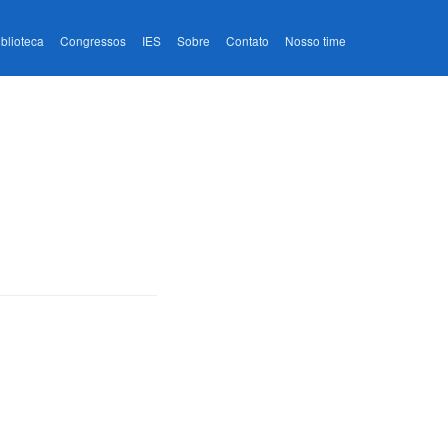
iblioteca
Congressos
IES
Sobre
Contato
Nosso time