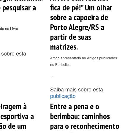
e pesquisar a
fica de pé!” Um olhar
sobre a capoeira de
Porto Alegre/RS a
do no Livro
partir de suas
matrizes.
 sobre esta
Artigo apresentado no Artigos publicados
no Periodico
...
Saiba mais sobre esta
publicação
iragem à
Entre a pena e o
 esportiva a
berimbau: caminhos
ão de um
para o reconhecimento