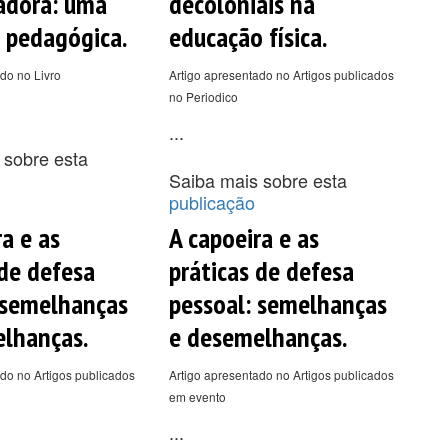
adora: uma
decoloniais na
 pedagógica.
educação física.
do no Livro
Artigo apresentado no Artigos publicados
no Periodico
...
 sobre esta
Saiba mais sobre esta
publicação
a e as
A capoeira e as
 de defesa
práticas de defesa
 semelhanças
pessoal: semelhanças
lhanças.
e desemelhanças.
do no Artigos publicados
Artigo apresentado no Artigos publicados
em evento
...