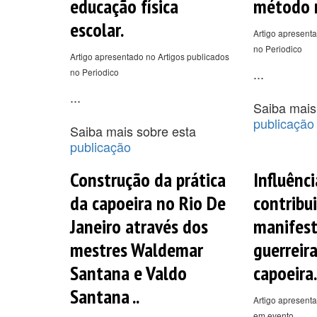
educação física
método n
escolar.
Artigo apresenta
no Periodico
Artigo apresentado no Artigos publicados
...
no Periodico
...
Saiba mais
publicação
Saiba mais sobre esta
publicação
Construção da prática
Influênci
da capoeira no Rio De
contribu
Janeiro através dos
manifes
mestres Waldemar
guerreira
Santana e Valdo
capoeira.
Santana ..
Artigo apresenta
em evento