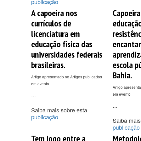
publicação
A capoeira nos
Capoeira
currículos de
educação 
licenciatura em
resistênc
educação física das
encanta
universidades federais
aprendi
brasileiras.
escola p
Bahia.
Artigo apresentado no Artigos publicados
em evento
Artigo apresenta
...
em evento
...
Saiba mais sobre esta
publicação
Saiba mais
publicação
Tem jogo entre a
Metodolo