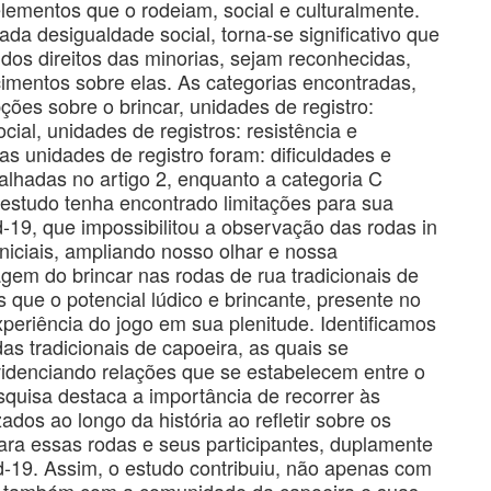
lementos que o rodeiam, social e culturalmente.
a desigualdade social, torna-se significativo que
 dos direitos das minorias, sejam reconhecidas,
imentos sobre elas. As categorias encontradas,
ões sobre o brincar, unidades de registro:
ocial, unidades de registros: resistência e
as unidades de registro foram: dificuldades e
alhadas no artigo 2, enquanto a categoria C
 estudo tenha encontrado limitações para sua
-19, que impossibilitou a observação das rodas in
niciais, ampliando nosso olhar e nossa
em do brincar nas rodas de rua tradicionais de
que o potencial lúdico e brincante, presente no
xperiência do jogo em sua plenitude. Identificamos
das tradicionais de capoeira, as quais se
idenciando relações que se estabelecem entre o
esquisa destaca a importância de recorrer às
zados ao longo da história ao refletir sobre os
ra essas rodas e seus participantes, duplamente
-19. Assim, o estudo contribuiu, não apenas com
as também com a comunidade da capoeira e suas