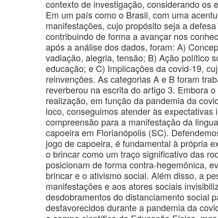
contexto de investigação, considerando os e
Em um país como o Brasil, com uma acentuad
manifestações, cujo propósito seja a defesa
contribuindo de forma a avançar nos conhec
após a análise dos dados, foram: A) Concepç
vadiação, alegria, tensão; B) Ação político s
educação; e C) Implicações da covid-19, cuj
reinvenções. As categorias A e B foram trab
reverberou na escrita do artigo 3. Embora o
realização, em função da pandemia da covid
loco, conseguimos atender às expectativas i
compreensão para a manifestação da linguag
capoeira em Florianópolis (SC). Defendemos 
jogo de capoeira, é fundamental à própria e
o brincar como um traço significativo das ro
posicionam de forma contra-hegemônica, ev
brincar e o ativismo social. Além disso, a p
manifestações e aos atores sociais invisibili
desdobramentos do distanciamento social pa
desfavorecidos durante a pandemia da covid
o campo científico da Educação Física, m