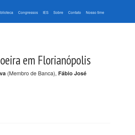
iblioteca
Congressos
IES
Sobre
Contato
Nosso time
poeira em Florianópolis
(Membro de Banca),
lva
Fábio José