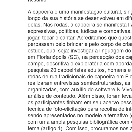
A capoeira é uma manifestação cultural, sing
longo da sua história se desenvolveu em dif
delas. Nas rodas, a capoeira se manifesta l
expressivas, políticas, lúdicas e combativa
jogar, tocar e cantar. Acreditamos que que
perpassam pelo brincar e pelo corpo de crian
estudo, qual seja: investigar a linguagem do
em Florianópolis (SC), na percepção dos cap
campo, descritiva e exploratória com aborda
pesquisa 20 capoeiristas adultos, homens 
rodas de rua tradicionais de capoeira em Flo
realizaram entrevistas semiestruturadas, as 
organizadas, com auxílio do software N-Vivo 
análise de conteúdo. Além disso, foram leva
os participantes tinham em seu acervo pessoa
técnica de foto-elicitação para recolha de i
sendo apresentados no modelo alternativo (
com uma ampla pesquisa bibliográfica com v
tema (artigo 1). Com isso, procuramos no