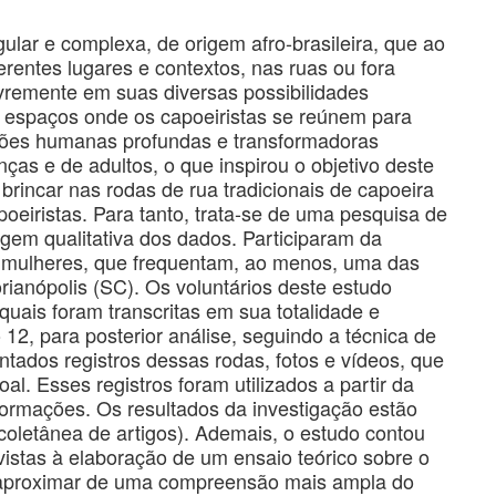
ular e complexa, de origem afro-brasileira, que ao
erentes lugares e contextos, nas ruas ou fora
ivremente em suas diversas possibilidades
s, espaços onde os capoeiristas se reúnem para
stões humanas profundas e transformadoras
ças e de adultos, o que inspirou o objetivo deste
 brincar nas rodas de rua tradicionais de capoeira
oeiristas. Para tanto, trata-se de uma pesquisa de
gem qualitativa dos dados. Participaram da
e mulheres, que frequentam, ao menos, uma das
rianópolis (SC). Os voluntários deste estudo
quais foram transcritas em sua totalidade e
12, para posterior análise, seguindo a técnica de
ntados registros dessas rodas, fotos e vídeos, que
l. Esses registros foram utilizados a partir da
nformações. Os resultados da investigação estão
coletânea de artigos). Ademais, o estudo contou
istas à elaboração de um ensaio teórico sobre o
s aproximar de uma compreensão mais ampla do