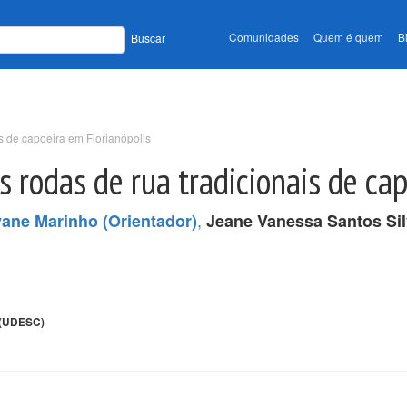
Comunidades
Quem é quem
B
Buscar
s de capoeira em Florianópolis
s rodas de rua tradicionais de ca
,
yane Marinho (Orientador)
Jeane Vanessa Santos Si
 (UDESC)