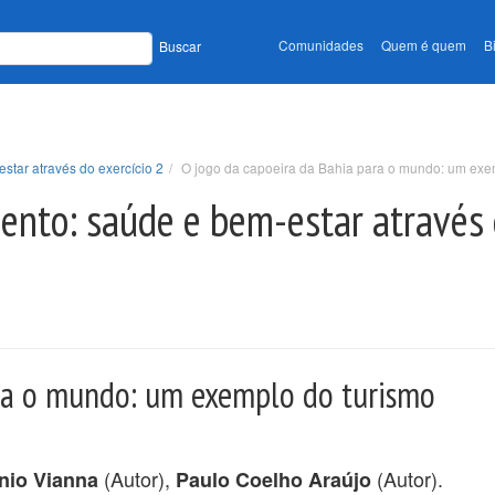
Comunidades
Quem é quem
B
Buscar
star através do exercício 2
O jogo da capoeira da Bahia para o mundo: um exe
nto: saúde e bem-estar através 
ara o mundo: um exemplo do turismo
(Autor),
(Autor).
nio Vianna
Paulo Coelho Araújo