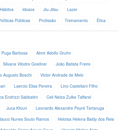
Hábitos
Idosos
Jiu-Jitsu
Lazer
olíticas Públicas
Profissão
Treinamento
Ética
s Puga Barbosa
Almir Adolfo Gruhn
Silvana Vilodre Goellner
João Batista Freire
o Augusto Boschi
Victor Andrade de Melo
ari
Laercio Elias Pereira
Lino Castellani Filho
s Endrizzi Sabbatini
Celi Nelza Zulke Taffarel
Juca Kfouri
Leonardo Alexandre Peyré Tartaruga
lauco Nunes Souto Ramos
Heloisa Helena Baldy dos Reis