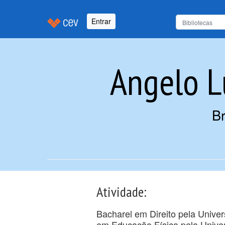
Entrar
Angelo L
Br
Atividade:
Bacharel em Direito pela Unive
em Educação Física pela Univer