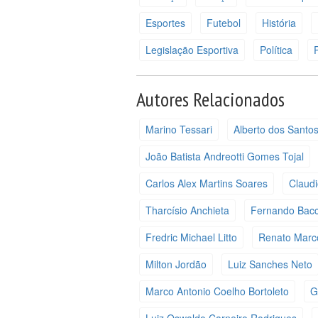
Esportes
Futebol
História
Legislação Esportiva
Política
P
Autores Relacionados
Marino Tessari
Alberto dos Santo
João Batista Andreotti Gomes Tojal
Carlos Alex Martins Soares
Claudi
Tharcísio Anchieta
Fernando Bacc
Fredric Michael Litto
Renato Marco
Milton Jordão
Luiz Sanches Neto
Marco Antonio Coelho Bortoleto
G