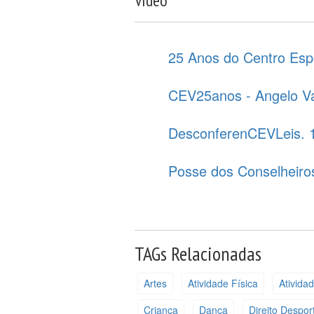
Vídeo
25 Anos do Centro Espo
CEV25anos - Angelo V
DesconferenCEVLeis. 
Posse dos Conselheiro
TAGs Relacionadas
Artes
Atividade Física
Ativida
Criança
Dança
Direito Despor