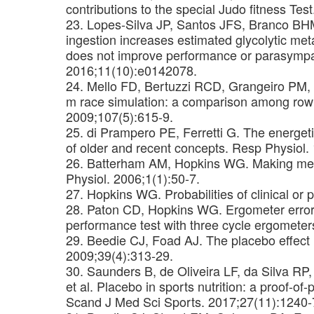
contributions to the special Judo fitness Test
23. Lopes-Silva JP, Santos JFS, Branco BHM
ingestion increases estimated glycolytic m
does not improve performance or parasympat
2016;11(10):e0142078.
24. Mello FD, Bertuzzi RCD, Grangeiro PM, 
m race simulation: a comparison among rowi
2009;107(5):615-9.
25. di Prampero PE, Ferretti G. The energet
of older and recent concepts. Resp Physiol.
26. Batterham AM, Hopkins WG. Making mean
Physiol. 2006;1(1):50-7.
27. Hopkins WG. Probabilities of clinical or p
28. Paton CD, Hopkins WG. Ergometer error a
performance test with three cycle ergometer
29. Beedie CJ, Foad AJ. The placebo effect 
2009;39(4):313-29.
30. Saunders B, de Oliveira LF, da Silva RP
et al. Placebo in sports nutrition: a proof-of
Scand J Med Sci Sports. 2017;27(11):1240-