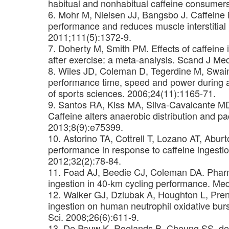
habitual and nonhabitual caffeine consumers
6. Mohr M, Nielsen JJ, Bangsbo J. Caffeine i
performance and reduces muscle interstitial
2011;111(5):1372-9.
7. Doherty M, Smith PM. Effects of caffeine 
after exercise: a meta-analysis. Scand J Me
8. Wiles JD, Coleman D, Tegerdine M, Swaine
performance time, speed and power during a 
of sports sciences. 2006;24(11):1165-71.
9. Santos RA, Kiss MA, Silva-Cavalcante MD,
Caffeine alters anaerobic distribution and pa
2013;8(9):e75399.
10. Astorino TA, Cottrell T, Lozano AT, Aburt
performance in response to caffeine ingestio
2012;32(2):78-84.
11. Foad AJ, Beedie CJ, Coleman DA. Pharma
ingestion in 40-km cycling performance. Med
12. Walker GJ, Dziubak A, Houghton L, Prend
ingestion on human neutrophil oxidative burst
Sci. 2008;26(6):611-9.
13. De Pauw K, Roelands B, Cheung SS, de 