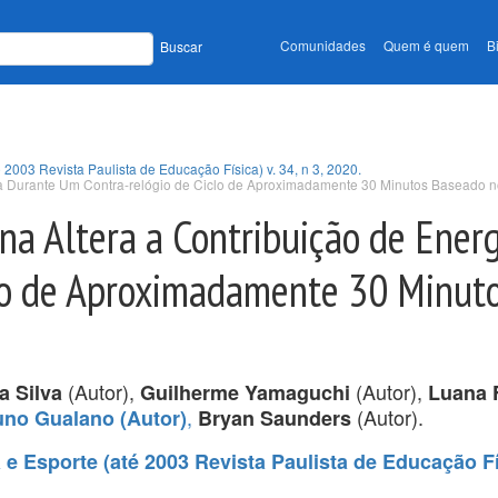
Comunidades
Quem é quem
B
Buscar
 2003 Revista Paulista de Educação Física) v. 34, n 3, 2020.
ia Durante Um Contra-relógio de Ciclo de Aproximadamente 30 Minutos Baseado n
na Altera a Contribuição de Ener
lo de Aproximadamente 30 Minut
(Autor),
(Autor),
a Silva
Guilherme Yamaguchi
Luana F
,
(Autor).
uno Gualano (Autor)
Bryan Saunders
e Esporte (até 2003 Revista Paulista de Educação Fís