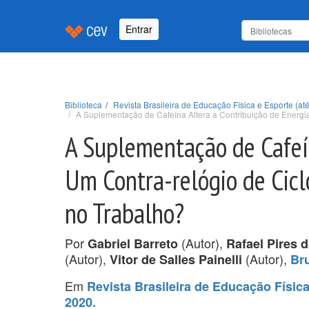
Entrar
Biblioteca
Revista Brasileira de Educação Física e Esporte (até
A Suplementação de Cafeína Altera a Contribuição de Energ
A Suplementação de Cafeí
Um Contra-relógio de Cic
no Trabalho?
Por
(Autor),
Gabriel Barreto
Rafael Pires d
(Autor),
(Autor),
Vitor de Salles Painelli
Br
Em
Revista Brasileira de Educação Física 
2020.