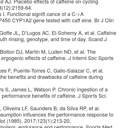
AJ. Placebo effects of caffeine on cycling
8(12):2159-64.
I. Functional signifi cance of a C->A
P450 CYP1A2 gene tested with caff eine. Br J Clin
ffe JL, D’Lugos AC, El-Sohemy A, et al. Caffeine
uth rinsing, genotype, and time of day. Scand J
olton DJ, Martin M, Luden ND, et al. The
rgogenic effects of caffeine. J Internl Soc Sports
ces F, Puente-Torres C, Gallo-Salazar C, et al.
he benefits and drawbacks of caffeine during
s S, James L, Watson P. Chronic ingestion of a
 performance benefits of caffeine. J Sports Sci.
Oliveira LF, Saunders B, da Silva RP, et al.
consumption influences the performance response to
iol (1985). 2017;123(1):213-20.
abolism, endurance and performance. Sports Med.