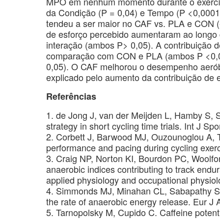
MPO em nenhum momento durante o exercício
da Condição (P = 0,04) e Tempo (P <0,0001
tendeu a ser maior no CAF vs. PLA e CON (e
de esforço percebido aumentaram ao longo 
interação (ambos P> 0,05). A contribuição 
comparação com CON e PLA (ambos P <0,0
0,05). O CAF melhorou o desempenho aeró
explicado pelo aumento da contribuição de en
Referências
1. de Jong J, van der Meijden L, Hamby S, 
strategy in short cycling time trials. Int J S
2. Corbett J, Barwood MJ, Ouzounoglou A, Th
performance and pacing during cycling exer
3. Craig NP, Norton KI, Bourdon PC, Woolfor
anaerobic indices contributing to track end
applied physiology and occupational physiol
4. Simmonds MJ, Minahan CL, Sabapathy S. 
the rate of anaerobic energy release. Eur J 
5. Tarnopolsky M, Cupido C. Caffeine potenti