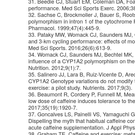
31. Beedie CJ, Stuart EM, Coleman DA, Foad 
performance. Med Sci Sports Exerc. 2006;3
32. Sachse C, Brockmoller J, Bauer S, Roots 
polymorphism in intron 1 of the cytochrome 
Pharmacol. 1999;47(4):445-9.
33. Pataky MW, Womack CJ, Saunders MJ, Go
and 3-km cycling performance: effects of mo
Med Sci Sports. 2016;26(6):613-9.
34. Womack CJ, Saunders MJ, Bechtel MK, B
influence of a CYP1A2 polymorphism on the e
Nutrition. 2012;9(1):7.
35. Salinero JJ, Lara B, Ruiz-Vicente D, Are
CYP1A2 Genotype variations do not modify t
exercise: a pilot study. Nutrients. 2017;9(3).
36. Beaumont R, Cordery P, Funnell M, Mear
low dose of caffeine induces tolerance to the
2017;35(19):1920-7.
37. Goncalves LS, Painelli VS, Yamaguchi G, 
Dispelling the myth that habitual caffeine 
acute caffeine supplementation. J Appl Phys
38. Graham TE. Caffeine and exercise: met