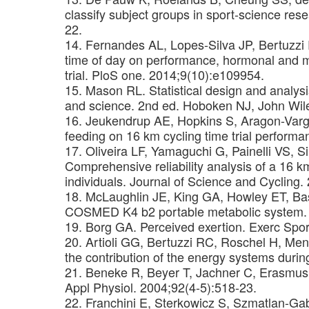
classify subject groups in sport-science res
22.
14. Fernandes AL, Lopes-Silva JP, Bertuzzi R
time of day on performance, hormonal and m
trial. PloS one. 2014;9(10):e109954.
15. Mason RL. Statistical design and analysi
and science. 2nd ed. Hoboken NJ, John Wile
16. Jeukendrup AE, Hopkins S, Aragon-Varga
feeding on 16 km cycling time trial performa
17. Oliveira LF, Yamaguchi G, Painelli VS, S
Comprehensive reliability analysis of a 16 km 
individuals. Journal of Science and Cycling.
18. McLaughlin JE, King GA, Howley ET, Bass
COSMED K4 b2 portable metabolic system. I
19. Borg GA. Perceived exertion. Exerc Spor
20. Artioli GG, Bertuzzi RC, Roschel H, Men
the contribution of the energy systems durin
21. Beneke R, Beyer T, Jachner C, Erasmus J
Appl Physiol. 2004;92(4-5):518-23.
22. Franchini E, Sterkowicz S, Szmatlan-G