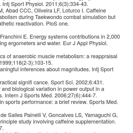
. Intj Sport Physiol. 2011;6(3):334-43.
, Abad CCC, Oliveira LF, Loturco I. Caffeine
etabolism during Taekwondo combat simulation but
hetic reactivation. PloS one.
Franchini E. Energy systems contributions in 2,000
ng ergometers and water. Eur J Appl Physiol.
ics of anaerobic muscle metabolism: a reappraisal
 1999;118(2-3):103-15.
ingful inferences about magnitudes. Intj Sport
ractical signifi cance. Sport Sci. 2002;6:431.
nd biological variation in power output in a
s. Intern J Sports Med. 2006;27(6):444-7.
in sports performance: a brief review. Sports Med.
, de Salles Painelli V, Goncalves LS, Yamaguchi G,
-principle study involving caffeine supplementation.
7.