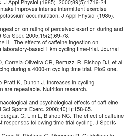
. J Appl Physiol (1985). 2000;89(5):1719-24.
ntake improves intense intermittent exercise
 potassium accumulation. J Appl Physiol (1985).
ingestion on rating of perceived exertion during and
d Sci Spor. 2005;15(2):69-78.
 IL. The effects of caffeine ingestion on
laboratory-based 1 km cycling time-trial. Journal
 Correia-Oliveira CR, Bertuzzi R, Bishop DJ, et al.
cing during a 4000-m cycling time trial. PloS one.
o-Pratt K, Duhon J. Increases in cycling
n are repeatable. Nutrition research.
cological and psychological effects of caff eine
 Sci Sports Exerc. 2008;40(1):158-65.
ergast C, Lim L, Bishop NC. The effect of caffeine
 responses following time-trial cycling. J Sports
Geus B, Rietjens G, Meeusen R. Guidelines to