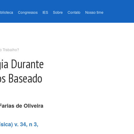
iblioteca
Congressos
IES
Sobre
Contato
Nosso time
o Trabalho?
gia Durante
os Baseado
arias de Oliveira
ica) v. 34, n 3,