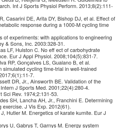
earch. Int J Sports Physiol Perform. 2013;8(2):111-
, Casarini DE, Arita DY, Bishop DJ, et al. Effect of
etabolic response during a 1000-M cycling time
s of experiments: with applications to engineering
y & Sons, Inc. 2003:328-31.
s LF, Hulston C. No eff ect of carbohydrate
nce. Eur J Appl Physiol. 2008;104(5):831-7.
ilva RP, Gonçalves LS, Gualano B, et al.
simulated cycling time-trial in well-trained
 2017;6(1):11-7.
ett DR, Jr., Ainsworth BE. Validation of the
ntern J Sports Med. 2001;22(4):280-4.
t Sci Rev. 1974;2:131-53.
des SH, Lancha AH, Jr., Franchini E. Determining
g exercise. J Vis Exp. 2012(61).
, Hutler M. Energetics of karate kumite. Eur J
abrys U, Gabrys T, Garnys M. Energy system