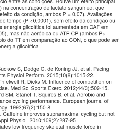
 entre as condições. Houve um efeito principal
) na concentração de lactato sanguíneo, que
feito da condição, ambos P = 0,07). Avaliações
do tempo (P <0,0001), sem efeito da condição ou
de energia glicolítica foi aumentada em CAF em
5), mas não aeróbica ou ATP-CP (ambos P>
bio do TT em comparação ao CON, o que pode ser
ergia glicolítica.
Suckow S, Dodge C, de Koning JJ, et al. Pacing
ports Physiol Perform. 2015;10(8):1015-22.
 elwell R, Dicks M. Influence of competition on
cise. Med Sci Sports Exerc. 2012;44(3):509-15.
d SM, Stanef T, Squires B, et al. Aerobic and
urance cycling performance. European journal of
ogy. 1993;67(2):150-8.
Caffeine improves supramaximal cycling but not
Appl Physiol. 2010;109(2):287-95.
ates low frequency skeletal muscle force in