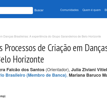
Comunidades
Quem é quem
B
Buscar
m Danças Brasileiras: A experiência do Grupo Sarandeiros de Belo Horizonte
s Processos de Criação em Danças 
Belo Horizonte
(Orientador),
yra Falcão dos Santos
Julia Ziviani Vitie
,
rio Brasileiro (Membro de Banca)
Mariana Baruco M
amp)