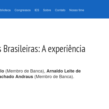
iblioteca
Congressos
IES
Sobre
Contato
Nosso time
Brasileiras: A experiência
(Membro de Banca),
llo
Arnaldo Leite de
(Membro de Banca).
achado Andraus